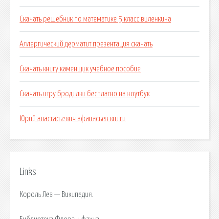
Скачать решебник по математике 5 класс виленкина
Аллергический дерматит презентация скачать
Скачать книгу каменщик учебное пособие
Скачать игру бродилки бесплатно на ноутбук
Юрий анастасьевич афанасьев книги
Links
Король Лев — Википедия.