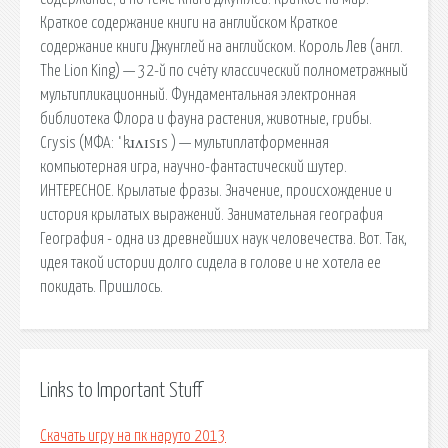
Краткое содержание книги на английском Краткое
содержание книги Джунглей на английском. Король Лев (англ.
The Lion King) — 32-й по счёту классический полнометражный
мультипликационный. Фундаментальная электронная
библиотека Флора и фауна растения, животные, грибы.
Crysis (МФА: ˈkɹʌɪsɪs ) — мультиплатформенная
компьютерная игра, научно-фантастический шутер.
ИНТЕРЕСНОЕ. Крылатые фразы. Значение, происхождение и
история крылатых выражений. Занимательная география
География - одна из древнейших наук человечества. Вот. Так,
идея такой истории долго сидела в голове и не хотела ее
покидать. Пришлось.
Links to Important Stuff
Скачать игру на пк наруто 2013