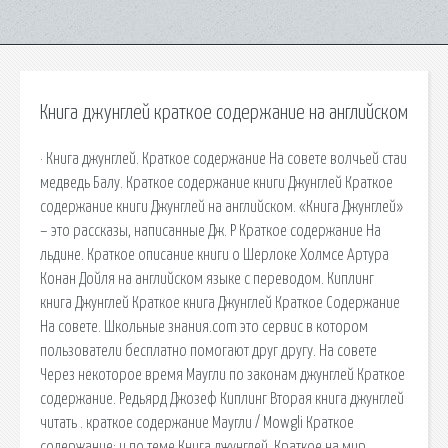
Книга джунглей краткое содержание на английском
· Книга джунглей. Краткое содержание На совете волчьей стаи
медведь Балу. Краткое содержание книги Джунглей Краткое
содержание книги Джунглей на английском. «Книга Джунглей»
– это рассказы, написанные Дж. Р Краткое содержание На
льдине. Краткое описание книги о Шерлоке Холмсе Артура
Конан Дойля на английском языке с переводом. Киплинг
книга Джунглей Краткое книга Джунглей Краткое Содержание
На совете. Школьные знания.com это сервис в котором
пользователи бесплатно помогают друг другу. На совете
Через некоторое время Маугли по законам джунглей Краткое
содержание. Редьярд Джозеф Киплинг Вторая книга джунглей
читать . краткое содержание Маугли / Mowgli Краткое
содержание; и по теме Книга джунглей. Краткое на мир.