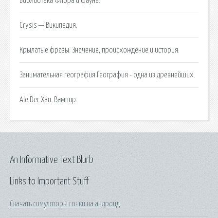
Библиотека Флора и фауна.
Crysis — Википедия.
Крылатые фразы. Значение, происхождение и история.
Занимательная география География - одна из древнейших.
Аlе Dеr Xаn. Вампир.
An Informative Text Blurb
Links to Important Stuff
Скачать симуляторы гонки на андроид