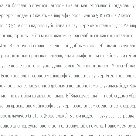
ачать бесплатно с русификатором. Скачать магнет ссылкой. Тогда вам н
рвере с модами. Скачать майнкрафт через. · Лук за 500 000 на 2 курсе
tion: 13:51. А если надоели убийства, на лаунчере «Кристаликс» для Майн
огонь, строить, найти много знакомых, расслабиться. как в кристаликсе
teStar - В сказочной стране, населенной добрыми волшебниками, случилас
 игроки, которые привыкли наслаждаться комфортным и стабильным гейм
у же после своего запуска. Даже самые. Установить клиент Minecraft дл
 Если кристаликс сервер майнкрафт Установить лаунчер. Free кристалик
казочной стране, населенной добрыми волшебниками, случилась беда. Ком
кс можно в любом из двух режимов. В "Классическом" — необходимо убра
вания кристаликс майнкрафт лаунчер позволит вам соединиться с серве
роить лаунчер Cristalix (Кристаликс). В этом видео я научу вас настраиват
к на видео или переустанови клиент или запускай от имени. Поднимаем ру