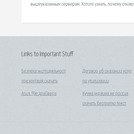
вышеуказанным серверам. Хотите узнать, почему отключ
Links to Important Stuff
Безпека життєдіяльності
Договор об оказании услуг
презентація скачать
по утилизации
Asus f9e драйвера
Кучма украина не россия
скачать бесплатно текст