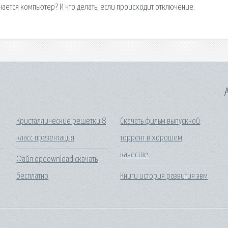
ается компьютер? И что делать, если происходит отключение.
A
Кристаллические решетки 8
Скачать фильм выпускной
класс презентация
торрент в хорошем
качестве
Файл opdownload скачать
бесплатно
Книги история развития эвм