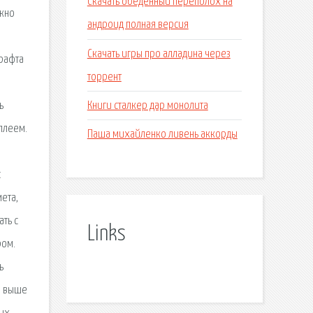
Скачать обеденный переполох на
ужно
андроид полная версия
Скачать игры про алладина через
крафта
торрент
Книги сталкер дар монолита
ь
плеем.
Паша михайленко ливень аккорды
я
с
ета,
ть с
Links
ром.
ь
ки выше