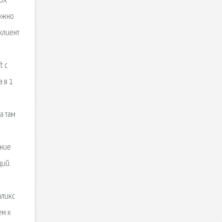
 их
можно
 клиент
t с
 в 1
а там
ание
ций.
аликс
ем к