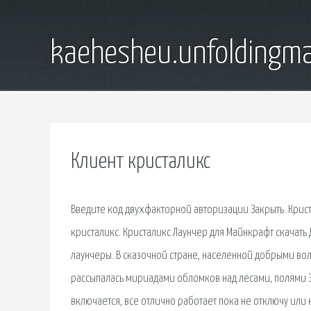
kaehesheu.unfoldingma
Клиент кристаликс
Введите код двухфакторной авторизации Закрыть. Крист
кристаликс. Кристаликс Лаунчер для Майнкрафт скачат
лаунчеры. В сказочной стране, населенной добрыми вол
рассыпалась мириадами обломков над лесами, полями З
включается, все отлично работает пока не отключу или