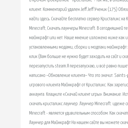
и кричим троекратное " Кристаликс "! Так же, в ближай
клиент. Комментарий удален Jeff Jeff Ученик (175) Обя
найти здесь. Скачайте бесплатно сервер Кристаликс на К
Minecraft; Скачать лаунчеры Minecraft. В сегодняшней т
майнкрафт или нет. Наше мнение изложено ниже как и п
установленными модами, сборки и модпаки майнкрафт »
клик (Вам больше не нужно будет заходить на сайт и ска
перезапустить steam.Я перезапускаю, и всё равно пишет 
написано ~Обновление клиента~ Что это значит. Saints-ga
игрового клиента Майнкрафт от Кристаликс. Как зареги
аккаунта. Клацните «Скачай клиент игры». Внимание. Ис
скачать кристаликс лаунчер. Лаунчер Minecraft: идеже 
Minecraft - является удивительным способом. Как скача
Лаунчер для Майнкрафт На нашем сайте вы можете скача