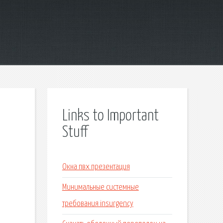
Links to Important
Stuff
Окна пвх презентация
Минимальные системные
требования insurgency