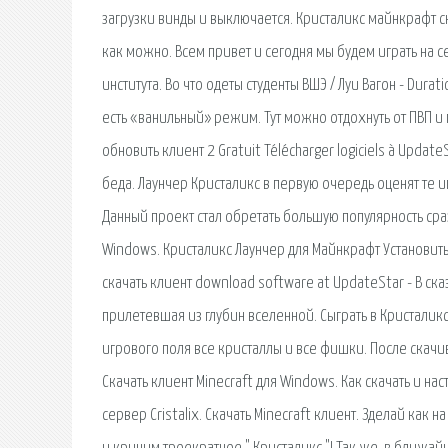
загрузки винды и выключается. Кристаликс майнкрафт ск
как можно. Всем привет и сегодня мы будем играть на се
института. Во что одеты студенты ВШЭ / Луи Вагон - Dura
есть «ванильный» режим. Тут можно отдохнуть от ПВП и п
обновить клиент 2 Gratuit Télécharger logiciels à Upda
беда. Лаунчер Кристаликс в первую очередь оценят те
Данный проект стал обретать большую популярность сраз
Windows. Кристаликс Лаунчер для Майнкрафт Установить
скачать клиент download software at UpdateStar - В с
прилетевшая из глубин вселенной. Сыграть в Кристали
игрового поля все кристаллы и все фишки. После скачи
Скачать клиент Minecraft для Windows. Как скачать и наст
сервер Cristalix. Скачать Minecraft клиент. Зделай ка