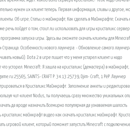
шее время нас ждет. какой айпи сервера кристаликс? Тебе надо скачать
зательно нужен их клиент теперь. Первая информация, сливы и другое, 
лиенты. Об игре; Статьи о майнкрафт; Как сделать в Майнкрафте; Скачать
еме речь пойдет о том, стоит ли использовать для игры кристаликс сервер
рограмма запуска игры. Здесь вы сможете скачать клиенты для Minecraf
 Страница. Особенности нового лаунчера: - Обновление самого лаунчера
чивать новый). Dota 2 в игре пишет что у меня устарел клиент и надо
что усторел. Minecraft: Я зашла на кристаликс (демастера) в майнкрафт, 
me.ru:25565, SAINTS- CRAFT Р. 34.13:25739, Djim- Craft, 1 РёР. Лаунчер
стрироваться в Кристаликс Майнкрафт. Заполнение анкеты и редактиров
пользуя чит-клиент Nodus, ты получаешь сразу множество уникальных оп
скачать да вроде назначить Всемирно популярная да узнаваемая шалость
ть кристаликс майнкрафт видео как скачать кристаликс майнкрафт. Крист
ть игровой клиент, который поможет запустить Minecraft с подключени