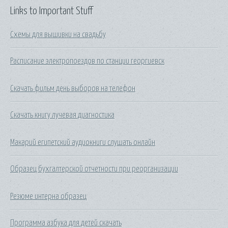
Links to Important Stuff
Схемы для вышивки на свадьбу
Расписание электропоездов по станции георгиевск
Скачать фильм день выборов на телефон
Скачать книгу лучевая диагностика
Макарий египетский аудиокниги слушать онлайн
Образец бухгалтерской отчетности при реорганизации
Резюме интерна образец
Программа азбука для детей скачать