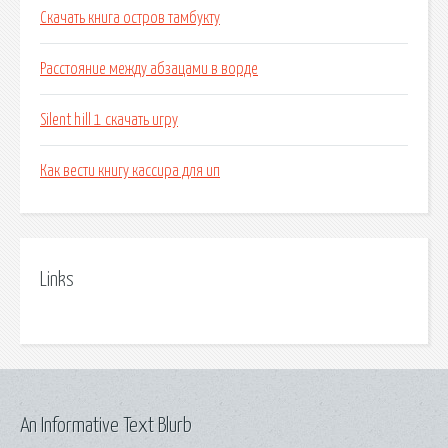
Скачать книга остров тамбукту
Расстояние между абзацами в ворде
Silent hill 1 скачать игру
Как вести книгу кассира для ип
Links
An Informative Text Blurb