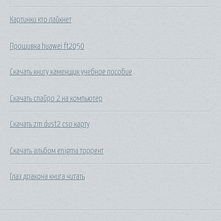
Картинки кто лайкнет
Прошивка huawei ft2050
Скачать книгу каменщик учебное пособие
Скачать спайро 2 на компьютер
Скачать zm dust2 cso карту
Скачать альбом enigma торрент
Глаз дракона книга читать