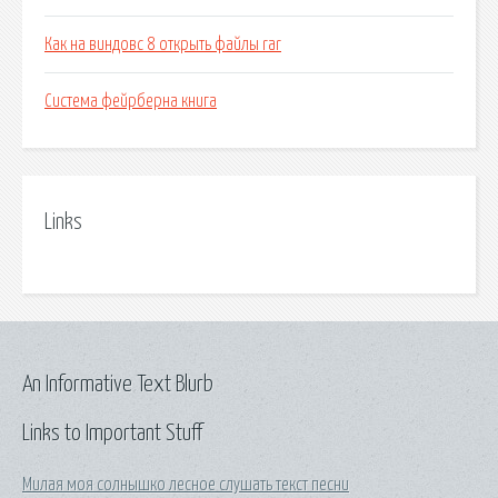
Как на виндовс 8 открыть файлы rar
Система фейрберна книга
Links
An Informative Text Blurb
Links to Important Stuff
Милая моя солнышко лесное слушать текст песни