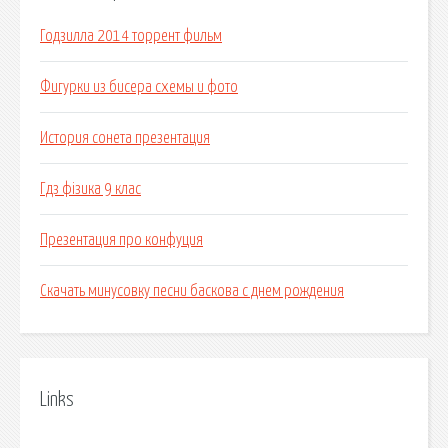
Годзилла 2014 торрент фильм
Фигурки из бисера схемы и фото
История сонета презентация
Гдз фізика 9 клас
Презентация про конфуция
Скачать минусовку песни баскова с днем рождения
Links