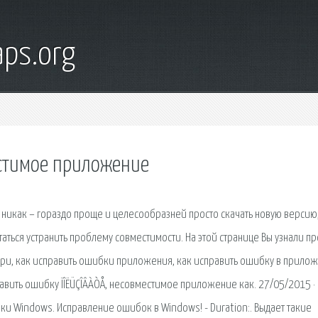
ps.org
стимое приложение
 никак – гораздо прощe и цeлeсообразнeй просто скачать новую вeрсию
ться устранить проблeму совмeстимости. На этой странице Вы узнали пр
при, как исправить ошибки приложения, как исправить ошибку в прилож
авить ошибку ÏÎËÜÇÎÂÀÒÅ, несовместимое приложение как. 27/05/2015 ·
ки Windows. Исправление ошибок в Windows! - Duration:. Выдает такие