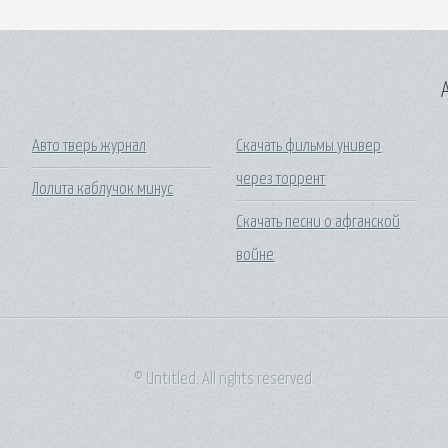
A
Авто тверь журнал
Скачать фильмы универ
через торрент
Лолита каблучок минус
Скачать песни о афганской
войне
© Untitled. All rights reserved.