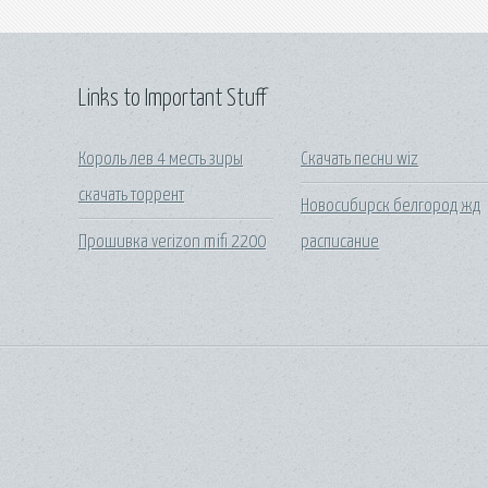
Links to Important Stuff
Король лев 4 месть зиры
Скачать песни wiz
скачать торрент
Новосибирск белгород жд
Прошивка verizon mifi 2200
расписание