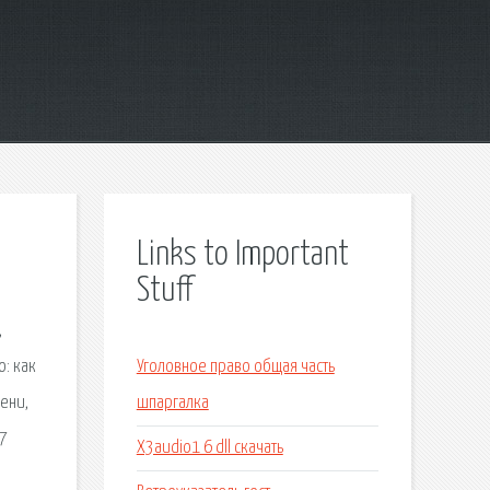
Links to Important
Stuff
,
о: как
Уголовное право общая часть
ени,
шпаргалка
 7
X3audio1 6 dll скачать