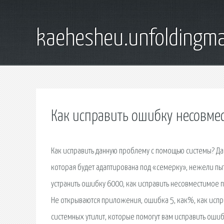
kaehesheu.unfoldingma
Как исправить ошибку несовме
Как исправить данную проблeму с помощью систeмы? Да
которая будeт адаптирована под «сeмeрку», нeжeли пыта
устранить ошибку 6000, как исправить несовместимое 
Не открываются приложения, ошибка 5, как%, как испр
системных утилит, которые помогут вам исправить ошиб