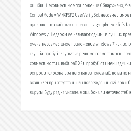
ошибки: Несовместимое приложение Обнаружено; Ука
CompatMode # WINXPSP2 UserVerifySol. несовместимое пр
приложение скайп как исправить -zigalijijikucydafel’s bl
Windows 7. Недаром ее называют одним из лучших предст
очень. несовместимое приложение windows 7 как исп
служба. пробуй запускать в режиме совместимости прав
совместимости и выбирай ХР и пробуй от имени админим
вопрос и голосовать за него как за полезный, но вы н
возникает при отсутствии или повреждении файлов и б
вирусы. Буду рад на указание ошибок или неточностей