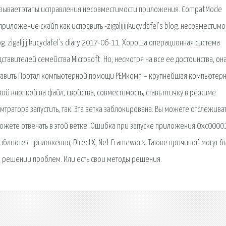
зывает этапы исправления несовместимости приложения. CompatMode
иложение скайп как исправить -zigalijijikucydafel’s blog. несовместим
og. zigalijijikucydafel’s diary 2017-06-11. Хороша операционная система
авителей семейства Microsoft. Но, несмотря на все ее достоинства, он
равить Портал компьютерной помощи РЕМкомп – крупнейшая компьютер
ой кнопкой на файл, свойства, совместимость, ставь птичку в режиме
тратора запустить, так. Эта ветка заблокирована. Вы можете отслежива
е можете отвечать в этой ветке. Ошибка при запуске приложения 0xc000
иблиотек приложения, DirectX, Net Framework. Также причиной могут б
 в решении проблем. Или есть свои методы решения.