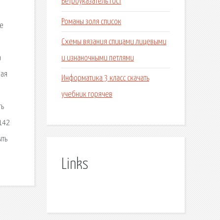
Ветроуказатель гост
Романы золя список
ое
Схемы вязания спицами лицевыми
и изнаночными петлями
а
ная
Информатика 3 класс скачать
учебник горячев
ть
0142
ыть
Links