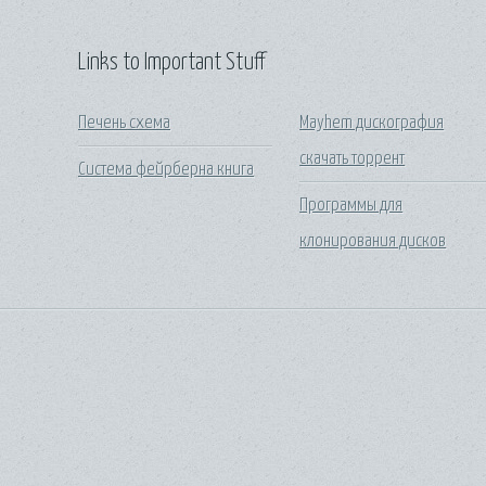
Links to Important Stuff
Печень схема
Mayhem дискография
скачать торрент
Система фейрберна книга
Программы для
клонирования дисков