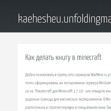
kaehesheu.unfoldingma
Как делать книгу в minecraft
Добро пожаловать в группу сети серверов WarMine.ru 
почти сформирована, но тестирование сервера MiniGam
из-за. Thaumcraft для Minecraft 1.7.10 - или отыщите к
широкие границы для магических экспериментов. В Min
расположить в строгом порядке в специальном окне.Так