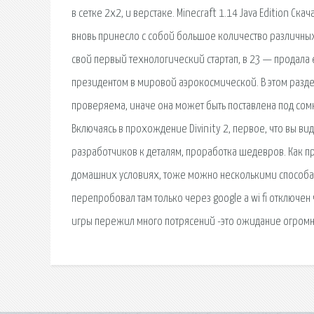
в сетке 2x2, и верстаке. Minecraft 1.14 Java Edition С
вновь принесло с собой большое количество различных 
свой первый технологический стартап, в 23 — продала
президентом в мировой аэрокосмической. В этом разд
проверяема, иначе она может быть поставлена под сомн
Включаясь в прохождение Divinity 2, первое, что вы в
разработчиков к деталям, проработка шедевров. Как 
домашних условиях, тоже можно несколькими способами
перепробовал там только через google а wi fi отключен
игры пережил много потрясений -это ожидание огромно