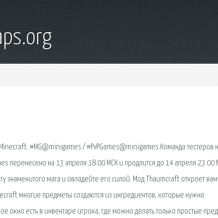
ps.org
в Minecraft. #MG@minigames / #PvPGames@minigames Команда тестеров н
es перенесено на 13 апреля 18:00 МСК и продлится до 14 апреля 23:00 
нигу знаменитого мага и овладейте его силой. Мод Thaumcraft откроет вам
ecraft многие предметы создаются из ингредиентов, которые нужно
ое окно есть в инвентаре игрока, где можно делать только простые пре