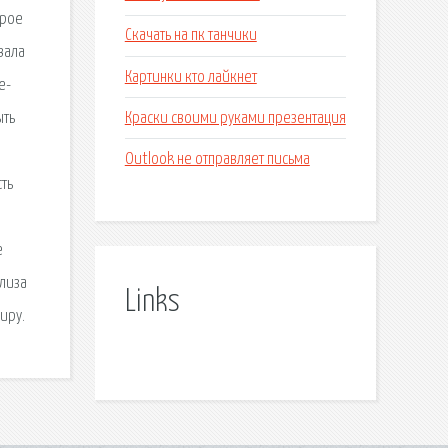
орое
Скачать на пк танчики
вала
Картинки кто лайкнет
е-
Краски своими руками презентация
ыть
Outlook не отправляет письма
ть
е
елиза
Links
иру.