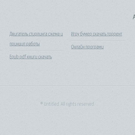
A
Двигатель стирлинга схема и
Игру бумер скачать торрент
принцип работы
Онлайн програми
Epub pdf книги скачать
© Untitled. All rights reserved.