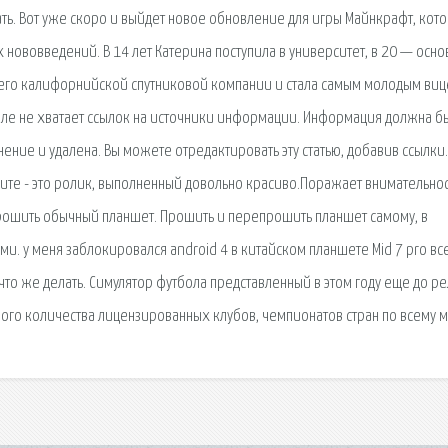
качать. Вот уже скоро и выйдет новое обновление для игры Майнкрафт, кот
нововведений. В 14 лет Катерина поступила в университет, в 20 — осно
 его калифорнийской спутниковой компании и стала самым молодым виц
еле не хватает ссылок на источники информации. Информация должна б
ение и удалена. Вы можете отредактировать эту статью, добавив ссылки.
идите - это ролик, выполненный довольно красиво.Поражает внимательнос
прошить обычный планшет. Прошить и перепрошить планшет самому, в
. у меня заблокировался android 4 в китайском планшете Mid 7 pro вс
 что же делать. Симулятор футбола представленный в этом году еще до р
го количества лицензированных клубов, чемпионатов стран по всему м