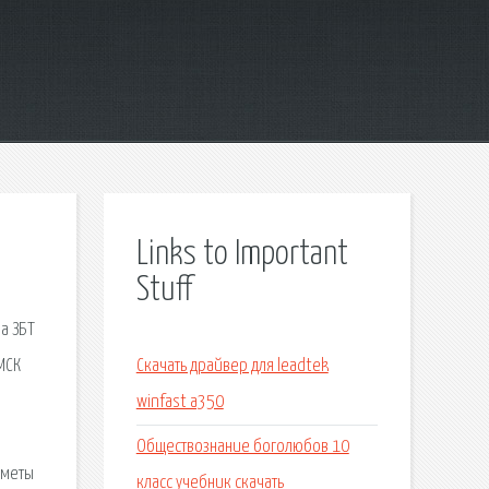
Links to Important
Stuff
а ЗБТ
МСК
Скачать драйвер для leadtek
winfast a350
Обществознание боголюбов 10
дметы
класс учебник скачать