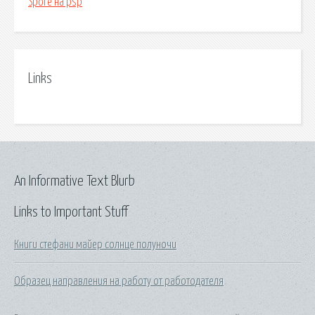
Spore на psp
Links
An Informative Text Blurb
Links to Important Stuff
Книги стефани майер солнце полуночи
Образец направления на работу от работодателя