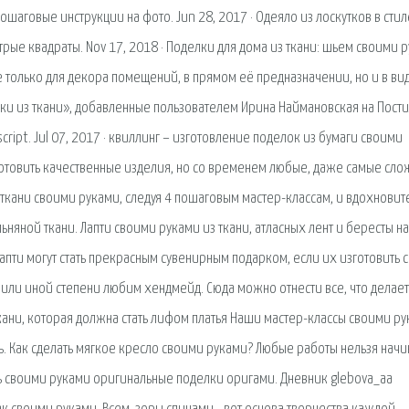
шаговые инструкции на фото. Jun 28, 2017 · Одеяло из лоскутков в стил
рые квадраты. Nov 17, 2018 · Поделки для дома из ткани: шьем своими 
 только для декора помещений, в прямом её предназначении, но и в ви
ки из ткани», добавленные пользователем Ирина Наймановская на Пости
ipt. Jul 07, 2017 · квиллинг – изготовление поделок из бумаги своими
зготовить качественные изделия, но со временем любые, даже самые сл
из ткани своими руками, следуя 4 пошаговым мастер-классам, и вдохновит
льняной ткани. Лапти своими руками из ткани, атласных лент и бересты на
пти могут стать прекрасным сувенирным подарком, если их изготовить 
 или иной степени любим хендмейд. Сюда можно отнести все, что делает
ани, которая должна стать лифом платья Наши мастер-классы своими р
ь. Как сделать мягкое кресло своими руками? Любые работы нельзя начи
ать своими руками оригинальные поделки оригами. Дневник glebova_aa