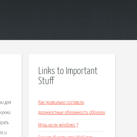
Links to Important
Stuff
ни для
Как правильно составить
кухни.
должностные обязанности образец
брать
Игры на пк windows 7
то и