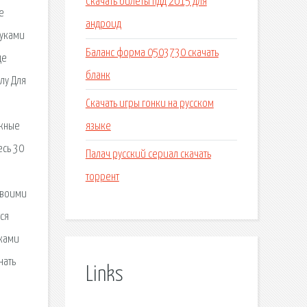
Скачать билеты пдд 2015 для
е
андроид
руками
Баланс форма 0503730 скачать
де
бланк
лу Для
Скачать игры гонки на русском
языке
ожные
есь 30
Палач русский сериал скачать
торрент
своими
ся
уками
нать
Links