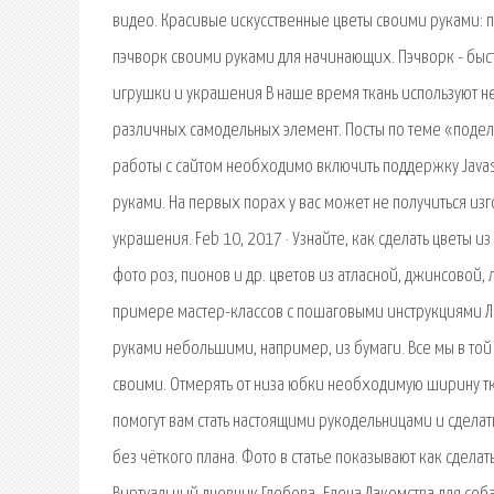
видео. Красивые искусственные цветы своими руками: по
пэчворк своими руками для начинающих. Пэчворк - быст
игрушки и украшения В наше время ткань используют не
различных самодельных элемент. Посты по теме «подел
работы с сайтом необходимо включить поддержку Javascr
руками. На первых порах у вас может не получиться и
украшения. Feb 10, 2017 · Узнайте, как сделать цветы 
фото роз, пионов и др. цветов из атласной, джинсовой, 
примере мастер-классов с пошаговыми инструкциями Ла
руками небольшими, например, из бумаги. Все мы в той
своими. Отмерять от низа юбки необходимую ширину тк
помогут вам стать настоящими рукодельницами и сделат
без чёткого плана. Фото в статье показывают как сдел