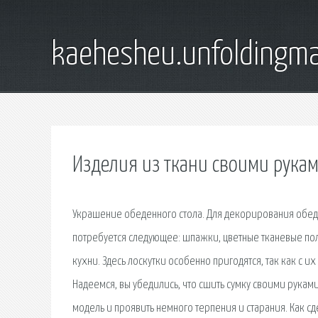
kaehesheu.unfoldingma
Изделия из ткани своими рука
Украшение обеденного стола. Для декорирования обеде
потребуется следующее: шпажки, цветные тканевые полос
кухни. Здесь лоскутки особенно пригодятся, так как с
Надеемся, вы убедились, что сшить сумку своими рукам
модель и проявить немного терпения и старания. Как сд