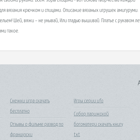
к своими руками. Всем. зоры спицами - вот основа творчества каждой
для вязания крючком и спицами. Описание вязаных игрушек амигуруми.
ельем! Шей, вяжи – не унывай, Или гладью вышивай. Платье с рукавом ле
ми такое.
A
Снежки игра скачать
Игры серии ufo
бесплатно
Собор парижской
Отзывы о фильме развод по
богоматери скачать книгу
французски
txt