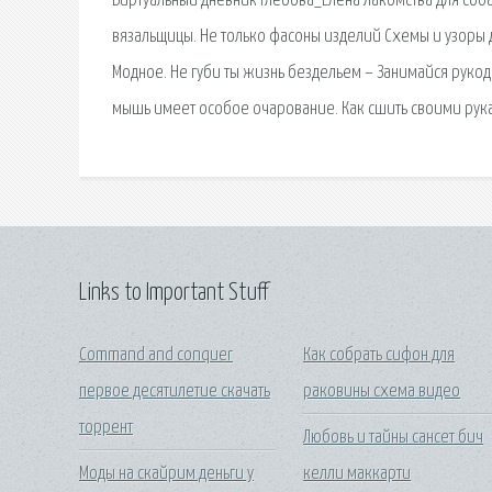
Виртуальный дневник Глебова_Елена Лакомства для соба
вязальщицы. Не только фасоны изделий Схемы и узоры 
Модное. Не губи ты жизнь бездельем – Занимайся рукод
мышь имеет особое очарование. Как сшить своими рука
Links to Important Stuff
Command and conquer
Как собрать сифон для
первое десятилетие скачать
раковины схема видео
торрент
Любовь и тайны сансет бич
Моды на скайрим деньги у
келли маккарти