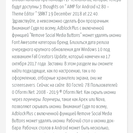
будут доступны 3 thoughts on “ AIMP for Android v2.80 –
Theme Editor ” SBRKT 19 December 2018 at 22:40.
Здравствуйте, а невозможно сделать фон прозрачным.
Внимание! Судя по всему, Adblock Plus с включенной
функцией "Remove Social Media Buttons" может удалять иконки
Font Awesome категории бренд. Близиться дата релиза
очередного крупного обновления для Windows 10 под
названием Fall Creators Update, который намечен на 17
октября 2017 года. Заставки. В этом разделе вы сможете
найти подходящие, как по настроению, так и по
оформлению, отборные хранители экрана, они же
screensavers. Сейчас на сайте: 80 Гостей: 78 Пользователей:
0 Oformi.Net. 2008 - 2019 © Oformi.Net. Как скрыть иконки
через лоунчеры. Лоунчеры, такие как Apex или Nova,
позволяют скрывать иконки. Внимание! Судя по всему,
Adblock Plus с включенной функцией Remove Social Media
Buttons может удалять иконки. Рабочий стол и иконки док-
бара. Рабочих столов в Android может быть несколько,