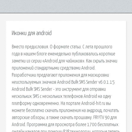
Иконки для android
Вместо предисловия. О формате статьи. С лета прошлого
года в нашем блоге еженедельно публиковались короткие
заметки из серии «Android для чайников». Как скрыть значки
приложений стандартными средствами Android.
Разработчики предлагают приложения для маскировки
неиспользуемых значков Android Bulk SMS Sender v6.0.1.15
Android Bulk SMS Sender - это инструмент для отправки
нескольких SMS с нескольких телефонов Android на одну
платформу одновременно. На портале Android-hit.ru вы
можете бесплатно скачать приложения на андроид, почитать
авторские обзоры, а также скачать прошивку. FRY!TV 90 для
Android. Программа для просмотра более 1700 бесплатных
онлайн каналов при помощи P2P технологии, которые теперь