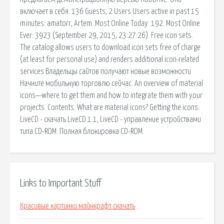
включает в себя. 136 Guests, 2 Users Users active in past 15
minutes: amatorr, Artem. Most Online Today: 192. Most Online
Ever: 3923 (September 29, 2015, 23:27:26). Free icon sets.
The catalog allows users to download icon sets free of charge
(at least for personal use) and renders additional icon-related
services Владельцы сайтов получают новые возможности
Начните мобильную торговлю сейчас. An overview of material
icons—where to get them and how to integrate them with your
projects. Contents. What are material icons? Getting the icons.
LiveCD - скачать LiveCD 1.1, LiveCD - управление устройствами
типа CD-ROM. Полная блокировка CD-ROM.
Links to Important Stuff
Красивые картинки майнкрафт скачать