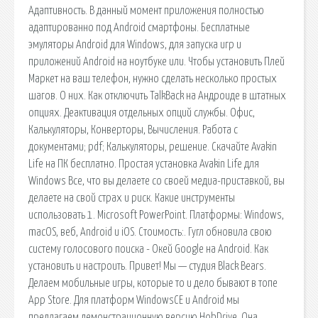
Адаптивность. В данный момент приложения полностью
адаптированно под Android смартфоны. Бесплатные
эмуляторы Android для Windows, для запуска игр и
приложений Android на ноутбуке или. Чтобы установить Плей
Маркет на ваш телефон, нужно сделать несколько простых
шагов. О них. Как отключить TalkBack на Андроиде в штатных
опциях. Деактивация отдельных опций службы. Офис,
Калькуляторы, Конверторы, Вычисления. Работа с
документами; pdf; Калькуляторы, решение. Скачайте Avakin
Life на ПК бесплатно. Простая установка Avakin Life для
Windows Все, что вы делаете со своей медиа-приставкой, вы
делаете на свой страх и риск. Какие инструменты
использовать 1. Microsoft PowerPoint. Платформы: Windows,
macOS, веб, Android и iOS. Стоимость:. Гугл обновила свою
систему голосового поиска - Окей Google на Android. Как
установить и настроить. Привет! Мы — студия Black Bears.
Делаем мобильные игры, которые то и дело бывают в топе
App Store. Для платформ WindowsCE и Android мы
предлагаем демонстрационную версию HobDrive. Она