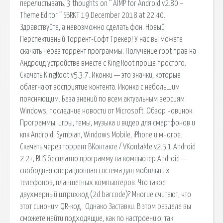
перелистывать. 3 thoughts on “ AIMP for Android v2.80 –
Theme Editor ” SBRKT 19 December 2018 at 22:40.
Здравствуйте, а невозможно сделать фон. Новый
Перспективный Торрент-Софт Трекер! У нас вы можете
скачать через торрент программы. Получение root прав на
Андроид устройстве вместе с King Root проще простого.
Скачать KingRoot v5.3.7. Иконки — это значки, которые
облегчают восприятие контента. Иконка с небольшим
поясняющим. База знаний по всем актуальным версиям
Windows, последние новости от Microsoft. Обзор новинок.
Программы, игры, темы, музыка и видео для смартфонов и
кпк Android, Symbian, Windows Mobile, iPhone и многое.
Скачать через торрент ВКонтакте / VKontakte v2.5.1 Android
2.2+, RUS бесплатно программу на компьютер Android —
свободная операционная система для мобильных
телефонов, планшетных компьютеров. Что такое
двухмерный штрихкод (2d barcode)? Многие считают, что
этот синоним QR-код . Однако Заставки. В этом разделе вы
сможете найти подходящие, как по настроению, так