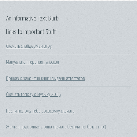
An Informative Text Blurb
Links to Important Stuff
Скачать спайдермен игру
Мануальная терапия тульская
Приказ о закрытии книги выдачи аттестатов
Скачать топовую музыку 2015
Песня положу тебе сосисочку скачать
Желтая подводная лодка скачать бесплатно битлз mp3