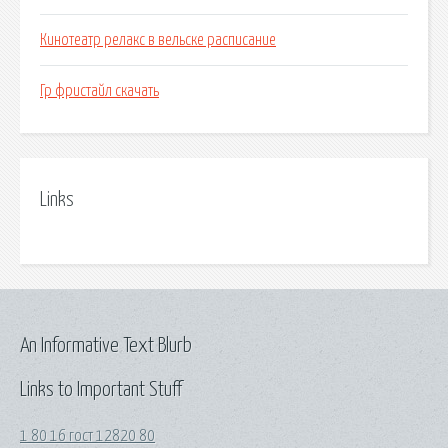
Кинотеатр релакс в вельске расписание
Гр фристайл скачать
Links
An Informative Text Blurb
Links to Important Stuff
1 80 16 гост 12820 80