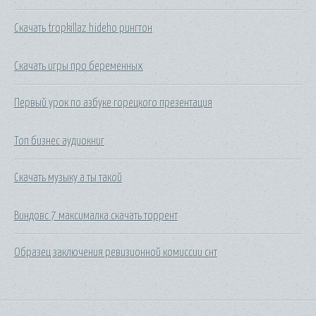
Скачать tropkillaz hideho рингтон
Скачать игры про беременных
Первый урок по азбуке горецкого презентация
Топ бизнес аудиокниг
Скачать музыку а ты такой
Виндовс 7 максималка скачать торрент
Образец заключения ревизионной комиссии снт