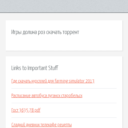
Игры долина роз скачать торрент
Links to Important Stuff
Где скачать курсплей для farming simulator 2013
Расписание автобуса луганск старобельск
Гост 3635 78 pdf
Сладкий дневник телекафе рецепты