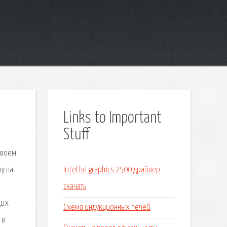
Links to Important
Stuff
своем
у на
Intel hd graphics 2500 драйвер
скачать
щих
Схема индукционных печей
 в