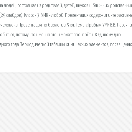
а людей, состоящая из родителей, детей, внуков и ближних родственни
29 слайдов). Класс - 3. УМК - любой. Презентация содержит интерактивн
 человека Презентация по биологии 5 кл. Тема «Грибы». УМК В.В. Пасечни
любиться, потому что именно это и может произойти. К Единому дню
дного года Периодической таблицы химических элементов, посвященн