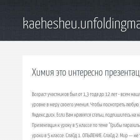
kaehesheu.unfoldingma
Химия это интересно презента
Возраст участников был от 1,3 года до 12 лет - всем н
уровне в меру своего умения. Чтобы посмотреть любую и
Яндекс.диск. Если Вам нравятся статьи, подпишитесь на 
Презентация к уроку в 5 классе по теме "Грибы парази
уроки в 5 классе. Слайд 1. ОПЫЛЕНИЕ. Слайд 2. Мир — не