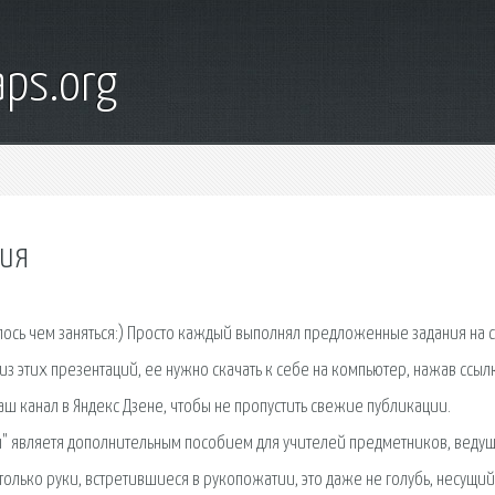
ps.org
ция
ашлось чем заняться:) Просто каждый выполнял предложенные задания на 
з этих презентаций, ее нужно скачать к себе на компьютер, нажав ссылк
наш канал в Яндекс Дзене, чтобы не пропустить свежие публикации.
ты" являетя дополнительным пособием для учителей предметников, веду
 только руки, встретившиеся в рукопожатии, это даже не голубь, несущий