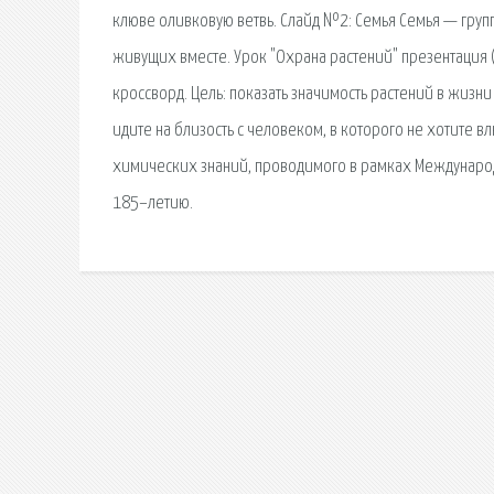
клюве оливковую ветвь. Слайд №2: Семья Семья — групп
живущих вместе. Урок "Охрана растений" презентация (
кроссворд. Цель: показать значимость растений в жизни
идите на близость с человеком, в которого не хотите в
химических знаний, проводимого в рамках Междунаро
185–летию.