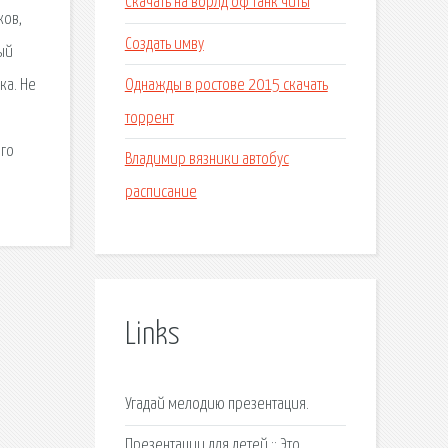
Скачать на ворлд оф танк читы
ков,
Создать имву
ый
Однажды в ростове 2015 скачать
ка. Не
торрент
ого
Владимир вязники автобус
расписание
Links
Угадай мелодию презентация.
Презентации для детей :: Это