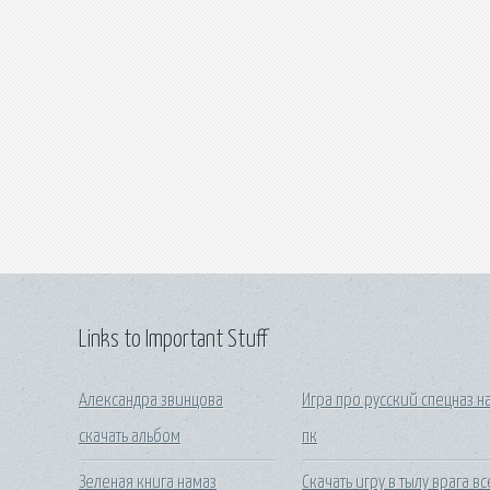
Links to Important Stuff
Александра звинцова
Игра про русский спецназ н
скачать альбом
пк
Зеленая книга намаз
Скачать игру в тылу врага вс