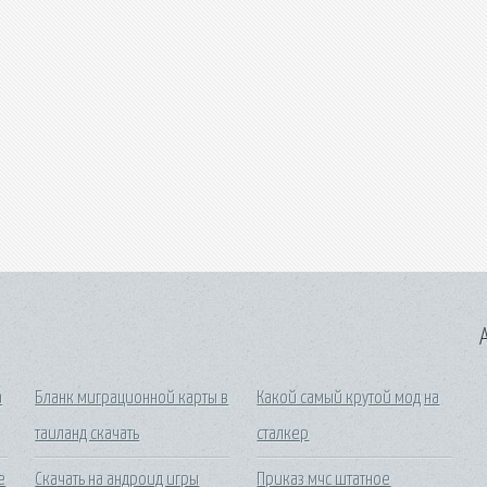
A
а
Бланк миграционной карты в
Какой самый крутой мод на
таиланд скачать
сталкер
е
Скачать на андроид игры
Приказ мчс штатное