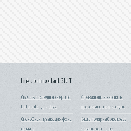
Links to Important Stuff
Скачать последнюю версию
Управляющие кнопки в
beta patch для dayz
презентации как создать
Спокойная музыка для фона
Книга полярный экспресс
скачать
скачать бесплатно