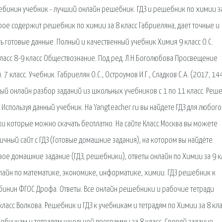
ебинин учебник - лучший онлайн решебник. ГДЗ и решебник по химии з
орое содержит решебник по химии за 8 класс Габриеляна, дает точные и
 готовые данные. Полный и качественный учебник Химия 9 класс О.С.
ласс 8-9 класс Обществознание. Под ред. Л.Н.Боголюбова Просвещение
7 класс. Учебник. Габриелян О.С., Остроумов И.Г., Сладков С.А. (2017, 144
бный онлайн разбор заданий из школьных учебников с 1 по 11 класс. Реш
Используя данный учебник. На Yangteacher.ru вы найдете ГДЗ для любого
ки которые можно скачать бесплатно. На сайте Класс.Москва вы можете
личный сайт с ГДЗ (Готовые домашние задания), на котором вы найдёте
е домашние задание (ГДЗ, решебники), ответы онлайн по Химии за 9 кл
лайн по математике, экономике, информатике, химии. ГДЗ решебник к
ебинин ФГОС Дрофа. Ответы. Все онлайн решебники и рабочие тетради
ласс Волкова. Решебник и ГДЗ к учебникам и тетрадям по Химии за 8 кла