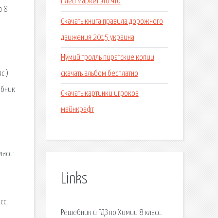
Плей маркет это что
а 8
Скачать книга правила дорожного
движения 2015 украина
Мумий тролль пиратские копии
скачать альбом бесплатно
с.)
ебник
Скачать картинки игроков
майнкрафт
асс :
Links
сс,
Решебник и ГДЗ по Химии 8 класс.