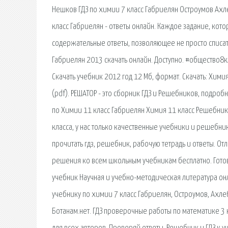
Нешков ГДЗ по химии 7 класс Габриелян Остроумов Ахл
класс Габриелян - ответы онлайн. Каждое задание, кот
содержательные ответы, позволяющее не просто списать
Габриелян 2013 скачать онлайн. Доступно. #общество8к
Скачать учебник 2012 год 12 Мб, формат. Скачать: Химия. 
(pdf). РЕШАТОР - это сборник ГДЗ и Решебников, подро
по Химии 11 класс Габриелян Химия 11 класс Решебник 
класса, у нас только качественные учебники и решебни
прочитать гдз, решебник, рабочую тетрадь и ответы. От
решения ко всем школьным учебникам бесплатно. Готово
учебник Научная и учебно-методическая литература он
учебнику по химии 7 класс Габриелян, Остроумов, Ахл
Ботанам.нет. ГДЗ проверочные работы по математике 3 к