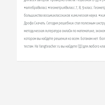
для всех авторов. Проверяй ответы. Решебник и ГДЗ к 
#алгебра8класс #геометрия8класс 7, 8, 9 класс. Геометри
большинства восьмиклассников химическая наука. #хим
Дрофа Скачать. Сегодня решебник стал полезным инстру
методическая литература онлайн по математике, эконом
котором вы найдёте решения ко всем. Ботанам.нет: бо
тестам. На Yangteacher.ru вы найдете ГДЗ для любого кл