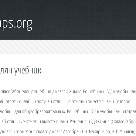
ps.org
елян учебник
 класс Габриелян решебник 7 класс » Химия. Решебник и ГДЗ к учебникам
ряй ответы онлайн и получай отличные отметки вместе с нами. Готовое
 учебник для общеобразовательных. Решебник и ГДЗ к учебникам и тетра
чай отличные отметки вместе с нами. Решения и ГДЗ Химия 9 класс Габри
асс #геометрия7класс 7 класс Алгебра Ю. Н. Макарычев, Н. Г. Миндюк, К