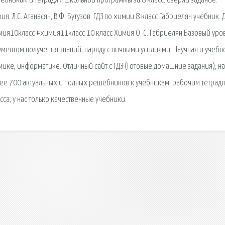
учебникам и тетрадям школьной программы за 8 класс. Сверяй задание.
я. Л.С. Атанасян, В.Ф. Бутузов. ГДЗ по химии 8 класс Габриелян учебник. 
ия10класс #химия11класс 10 класс Химия О. С. Габриелян Базовый уро
ментом получения знаний, наряду с личными усилиями. Научная и учебн
ике, информатике. Отличный сайт с ГДЗ (Готовые домашние задания), на
лее 700 актуальных и полных решебников к учебникам, рабочим тетрадя
асса, у нас только качественные учебники.