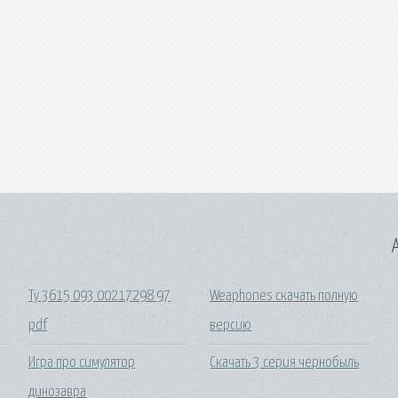
A
Ту 3615 093 00217298 97
Weaphones скачать полную
pdf
версию
Игра про симулятор
Скачать 3 серия чернобыль
динозавра