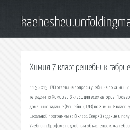
kaehesheu.unfoldingma
Химия 7 класс решебник габри
11.5.2015 · ГДЗ ответы на вопросы учебника по химии 7
тетрадям по Химии за 8 класс, для всех авторов. Прове
домашние задание (Решебник, ГДЗ) по Химии. 8 класс :
школьной программы за 8 класс. Сверяй задание и полу
Учебник «Дрофа» с подробным объяснением. #алгебра7кл