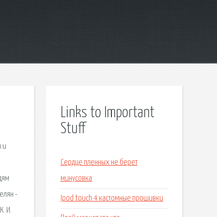
Links to Important
Stuff
 и
Сердце пленных не берет
дям
минусовка
елян -
Ipod touch 4 кастомные прошивки
. И.