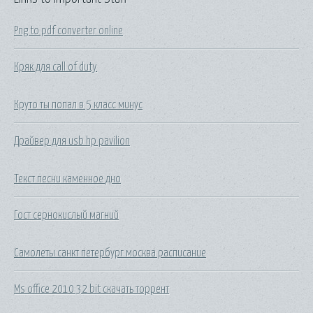
Png to pdf converter online
Кряк для call of duty
Круто ты попал в 5 класс минус
Драйвер для usb hp pavilion
Текст песни каменное дно
Гост сернокислый магний
Самолеты санкт петербург москва расписание
Ms office 2010 32 bit скачать торрент