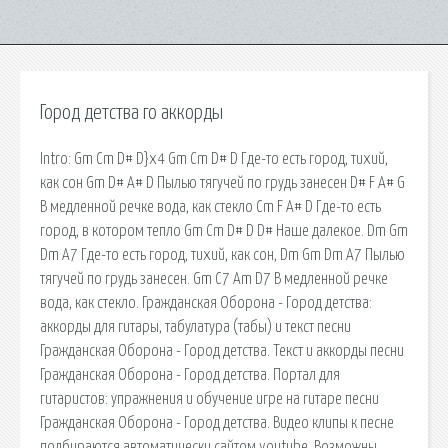
Город детства го аккорды
Intro: Gm Cm D# D}x4 Gm Cm D# D Где-то есть город, тихий,
как сон Gm D# A# D Пылью тягучей по грудь занесен D# F A# G
В медленной речке вода, как стекло Cm F A# D Где-то есть
город, в котором тепло Gm Cm D# D D# Наше далекое. Dm Gm
Dm A7 Где-то есть город, тихий, как сон, Dm Gm Dm A7 Пылью
тягучей по грудь занесен. Gm C7 Am D7 В медленной речке
вода, как стекло. Гражданская Оборона - Город детства:
аккорды для гитары, табулатура (табы) и текст песни
Гражданская Оборона - Город детства. Текст и аккорды песни
Гражданская Оборона - Город детства. Портал для
гитаристов: упражнения и обучение игре на гитаре песни
Гражданская Оборона - Город детства. Видео клипы к песне
подбираются автоматически сайтом youtube. Возможны