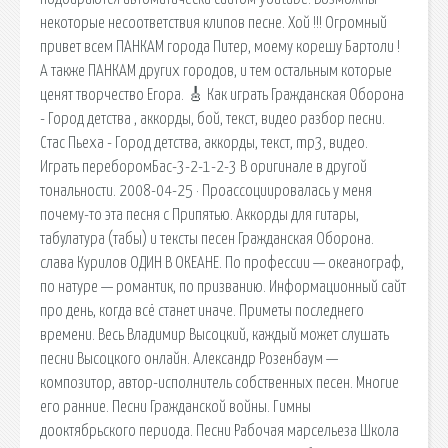
некоторые несоответствия клипов песне. Хой !!! Огромный
привет всем ПАНКАМ города Питер, моему корешу Бартоли !
А также ПАНКАМ других городов, и тем остальным которые
ценят творчество Егора. 🎸 Как играть Гражданская Оборона
- Город детства , аккорды, бой, текст, видео разбор песни.
Стас Пьеха - Город детства, аккорды, текст, mp3, видео.
Играть переборомБас-3-2-1-2-3 В оригинале в другой
тональности. 2008-04-25 · Проассоциировалась у меня
почему-то эта песня с Припятью. Аккорды для гитары,
табулатура (табы) и тексты песен Гражданская Оборона.
cлава Курилов ОДИН В ОКЕАНЕ. По профессии — океанограф,
по натуре — романтик, по призванию. Информационный сайт
про день, когда всё станет иначе. Приметы последнего
времени. Весь Владимир Высоцкий, каждый может слушать
песни Высоцкого онлайн. Александр Розенбаум —
композитор, автор-исполнитель собственных песен. Многие
его ранние. Песни Гражданской войны. Гимны
дооктябрьского периода. Песни Рабочая марсельеза Школа