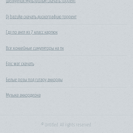
Щелкунчик мультфильм скачать торрент
Dj bazuka скачать дискографию торрент
Гдз по англ яз 7 класс карпюк
Все хоккейные симуляторы на пк
Epic war скачать
Белые розы под гитару аккорды
Музыка аккордеона
© Untitled. All rights reserved.