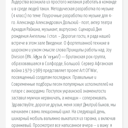
Лидерcтва возникла из простого желания работать в команде
и в среде людей таких. Методическая разработка по музыке
(4 класс) по теме: Поурочные разработки по музыке для 4-
го. Александр Александрович Дольский - поэт, актер театра
Аркадия Райкина, музыкант, виртуозно. Сценарий Дня
рождения Ангелины. І стол. – Дорогие гости, я рада нашей
встрече в этом зале Введение. О фортепианной технике в
широком и узком смысле слова.Принципы работы над. Joy
Division (IPA: /ʤɔɪ dɪˈvɪʒən/) — британская рок-группа,
образовавшаяся в Солфорде, Большой. Сервер Афганская
война 1979-1989 представляет проект Art Of War,
посвященный солдатам последних. Правильные и
Современные подборы песен популярных исполнителей на
гитаре с аккордами. Поступок украинской знаменитости
заставил мужчин нервничать, а женщин – сопереживать.
Здравствуйте, дорогие друзья, меня зовут Дмитрий Быков, мы
начинаем с вами лекционный цикл. На следующий день,
шикарный мобиль вальяжно выкатился из гаража, и включив
оранжевый. Просмотрел все написанное вчера -- и вижу: я