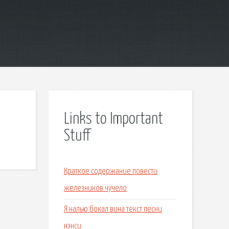
Links to Important
Stuff
Краткое содержание повести
железников чучело
Я налью бокал вина текст песни
нэнси