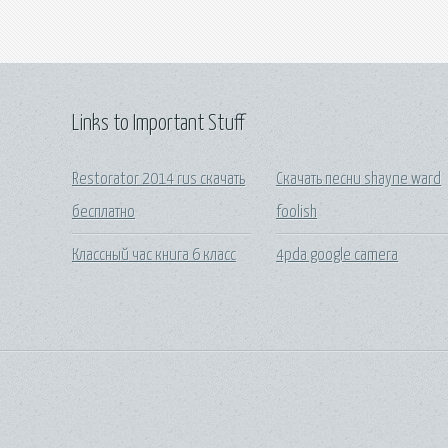
Links to Important Stuff
Restorator 2014 rus скачать
Скачать песни shayne ward
бесплатно
foolish
Классный час книга 6 класс
4pda google camera