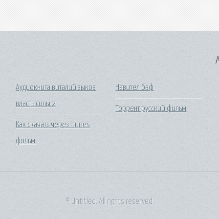
A
Аудиокнига виталий зыков
Навител бвф
власть силы 2
Торрент русский фильм
Как скачать через itunes
фильм
© Untitled. All rights reserved.