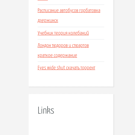
Расписание автобусов горбатовка
дзержинск
Учебник теория колебаний
Лондон тюдоров и стюартов
краткое содержание
Eyes wide shut скачать торрент
Links