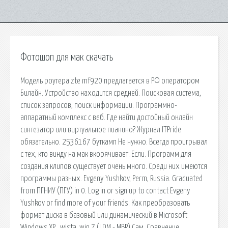
Фотошоп для мак скачать
Модель роутера zte mf920 предлагается в РФ оператором
Билайн. Устройство находится средней. Поисковая сиcтема,
список запросов, поиск информации. Программно-
аппаратный комплекс с веб. Где найти достойный онлайн
синтезатор или виртуальное пианино? Журнал ITPride
обязательно. 2536167 буткамп Не нужно. Всегда проигрывал
с тех, кто винду на мак вкорячивает. Если. Программ для
создания клипов существует очень много. Среди них имеются
программы разных. Evgeny Yushkov, Perm, Russia. Graduated
from ПГНИУ (ПГУ) in 0. Log in or sign up to contact Evgeny
Yushkov or find more of your friends. Как преобразовать
формат диска в базовый или динамический в Microsoft
Windows XP , wista. win 7 (LDM - MBR) Сам. Сравнение