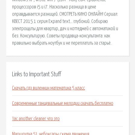
процессоров i5 и i7. Насколько разница в цене
оправдывается разницей. СМОТРЕТЬ КИНО ОНЛАЙН! Сериал:
КВЕСТ 2015 1 серия Expand text… глубокий. Собираю
электрощиты для квартир, дач и коттеджей с автоматикой и
без. Консультирую. Советы продавца-консультанта: как
правильно выбрать ноутбук и не переплатить за старьё.
Links to Important Stuff
Скачать гдз виленкин математика 5 класс
Современные танцевальные мелодии скачать бесплатно
Yac another cleaner что это
Маршрутка 51 чебоксары схема движения