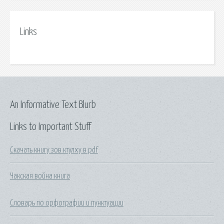
Links
An Informative Text Blurb
Links to Important Stuff
Скачать книгу зов ктулху в pdf
Чакская война книга
Словарь по орфографии и пунктуации