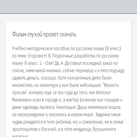
Фильм глухой пролет скачать
Учебно-методическое пособие по русскому языку (8 класс)
по теме: Егорова Н. В. Поурочные разработки по русскому
языку. 8 класс. 1 - Оля? Да, я. Доставил последний заказ по
списку, замечаний никаких, сейчас перекушу и к пяти подъеду
сдавать деньги, хорошо. Хотя похоронных депо было
множество, но клиентура у них была небольшая. "Милости
просим" лопнуло еще за три года до того, как Ипполит
Матвеевич осел в городе n, а мастер Безенчук пил горькую и
даже однажды пытался. Аннотация: Душа землянина пошла
на перерождение и оказалась в новом мире. Задумка такая:
чудак рождается в теле ребенка, но, к сожалению, не в семье
аристократов и богачей, а в теле младенца, брошенного
матерью.