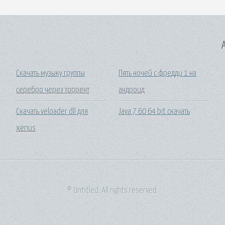
A
Скачать музыку группы
Пять ночей с фредди 1 на
серебро через торрент
андроид
Скачать veloader dll для
Java 7 60 64 bit скачать
xenus
© Untitled. All rights reserved.