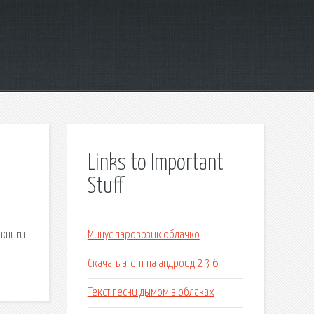
Links to Important
Stuff
 книги
Минус паровозик облачко
Скачать агент на андроид 2 3 6
Текст песни дымом в облаках