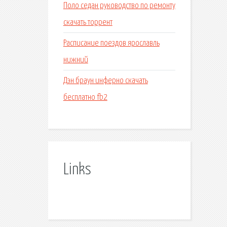
Поло седан руководство по ремонту
скачать торрент
Расписание поездов ярославль
нижний
Дэн браун инферно скачать
бесплатно fb2
Links