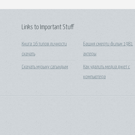
Links to Important Stuff
Книга 16 типов личности
Башня смерти фильм 1981
скачать
актеры
Скачать музыку сагындым
Как удалить медиа джет с
компьютера