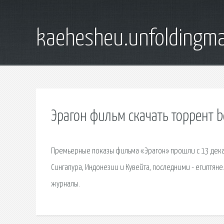
kaehesheu.unfoldingma
Эрагон фильм скачать торрент b
Премьерные показы фильма «Эрагон» прошли с 13 дека
Сингапура, Индонезии и Кувейта, последними - египтяне
журналы.