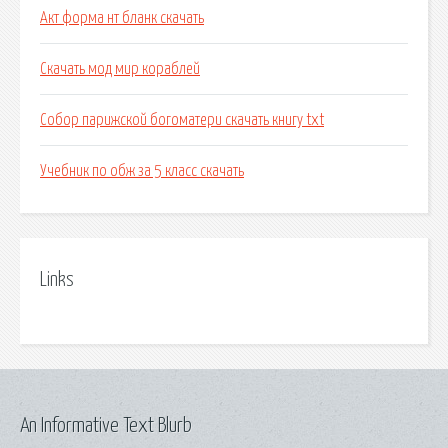
Акт форма нт бланк скачать
Скачать мод мир кораблей
Собор парижской богоматери скачать книгу txt
Учебник по обж за 5 класс скачать
Links
An Informative Text Blurb