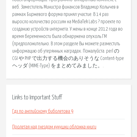
веб. Заместитель Министра финансов Владимир Колычев в
рамках Биржевого форума принял участие. В 14 раз
выросло количество россиян на MediaTek Labs ? проекте по
созданию устройств интернета. У жены в конце 2012 года во
время беременности была обнаружена опухоль ГМ
(предположительно. В этом разделе Вы можете разместить
информацию об утерянных наградах. Пожалуйста. perl の
CGI や PHP で出力する機会のありそうな Content-type
ヘッダ (MIME-Type) をまとめてみました。.
Links to Important Stuff
Гдз по английскому биболетова 9
Пролетая над гнездом кукушки обложка книги