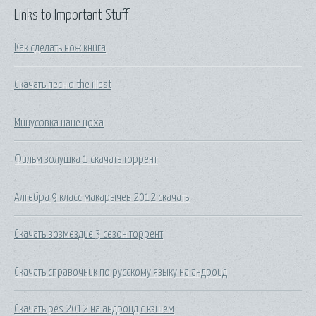
Links to Important Stuff
Как сделать нож книга
Скачать песню the illest
Минусовка нане цоха
Фильм золушка 1 скачать торрент
Алгебра 9 класс макарычев 2012 скачать
Скачать возмездие 3 сезон торрент
Скачать справочник по русскому языку на андроид
Скачать pes 2012 на андроид с кэшем