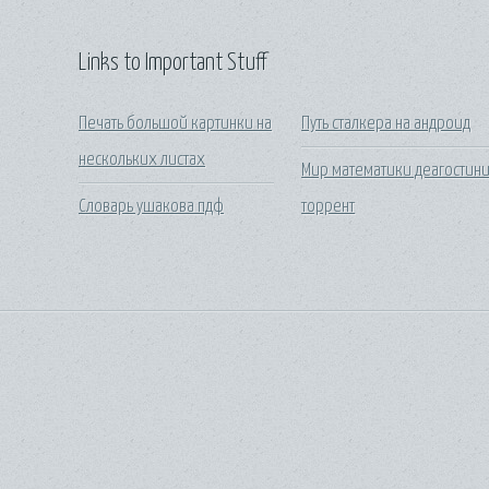
Links to Important Stuff
Печать большой картинки на
Путь сталкера на андроид
нескольких листах
Мир математики деагостин
Словарь ушакова пдф
торрент