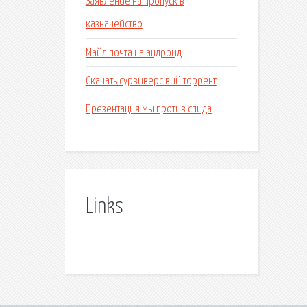
Заявление на пропуск в
казначейство
Майл почта на андроид
Скачать сурвиверс вий торрент
Презентация мы против спида
Links