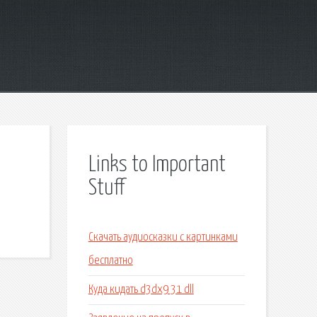
Links to Important
Stuff
Скачать аудиосказки с картинками
бесплатно
Куда кидать d3dx9 31 dll