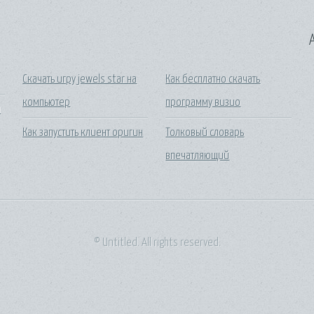
A
Скачать игру jewels star на
Как бесплатно скачать
компьютер
программу визио
и
Как запустить клиент оригин
Толковый словарь
впечатляющий
© Untitled. All rights reserved.