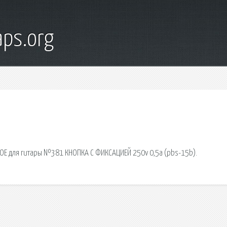
ps.org
ОЕ для гитары №381 КНОПКА С ФИКСАЦИЕЙ 250v 0,5a (pbs-15b).