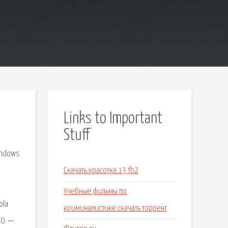
Links to Important
Stuff
indows
Скачать красотка 13 fb2
Учебные фильмы по
ola
криминалистике скачать торрент
. •••