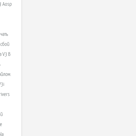
3 Aosp
ачать
 сбой
a V3 В
ь
айлом.
V3i
rivers
ый
ие
la