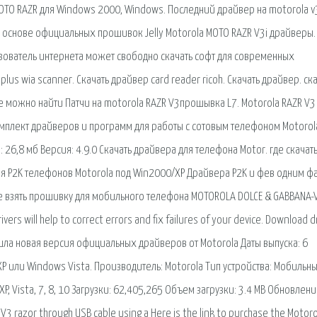
MOTO RAZR для Windows 2000, Windows. Последний драйвер на motorola v
 основе официальных прошивок Jelly Motorola MOTO RAZR V3i драйверы.
ьзователь интернета может свободно скачать софт для современных
s wia scanner. Скачать драйвер card reader ricoh. Скачать драйвер. ск
е можно найти Патчи на motorola RAZR V3прошывка L7. Motorola RAZR V3
Комплект драйверов и программ для работы с сотовым телефоном Motorol
: 26,8 мб Версия: 4.9.0 Скачать драйвера для телефона Motor. где скачат
ля P2K телефонов Motorola под Win2000/XP Драйвера P2K и фев одним ф
де взять прошивку для мобильного телефона MOTOROLA DOLCE & GABBANA-
ers will help to correct errors and fix failures of your device. Download d
шла новая версия официальных драйверов от Motorola Даты выпуска: 6
P или Windows Vista. Производитель: Motorola Тип устройства: Мобильн
, Vista, 7, 8, 10 Загрузки: 62,405,265 Объем загрузки: 3.4 MB Обновлен
 V3 razor through USB cable using a Here is the link to purchase the Motoro