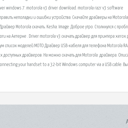
iver windows 7. motorola v3 driver download. motorola razr v3 software
править неполадки и ошибки устройства. Скачайте драйверы на Motorol
Драйвер Motorola скачать. Kesha. Image: Доброе утро. Столкнулся с проб
оги на Аетерне . Driver motorola v3 скачать драйвер для принтера xerox 
рум список моделей.MOTO Драйвер USB-кабеля для телефона Motorola RA
х доступных драйверов. На можно скачать для Motorola: драйвера. Опис
connecting your handset to a 32-bit Windows computer via a USB cable. Вы
A