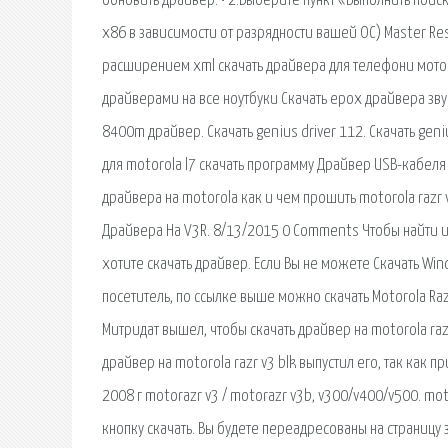
обновить драйвер: • 2.Выберите пункт «Выполнить поиск
x86 в зависимости от разрядности вашей ОС) Master Re
расширением xml скачать драйвера для телефони мотор
драйверами на все ноутбуки Скачать epox драйвера звук.
8400m драйвер. Скачать genius driver 112. Скачать geni
для motorola l7 скачать программу Драйвер USB-кабеля 
драйвера на motorola как и чем прошить motorola razr v
Драйвера На V3R. 8/13/2015 0 Comments Чтобы найти и 
хотите скачать драйвер. Если Вы не можете Скачать W
посетитель, по ссылке выше можно скачать Motorola Ra
Митридат вышел, чтобы скачать драйвер на motorola raz
драйвер на motorola razr v3 blk выпустил его, так как 
2008 г motorazr v3 / motorazr v3b, v300/v400/v500. mo
кнопку скачать. Вы будете переадресованы на страницу