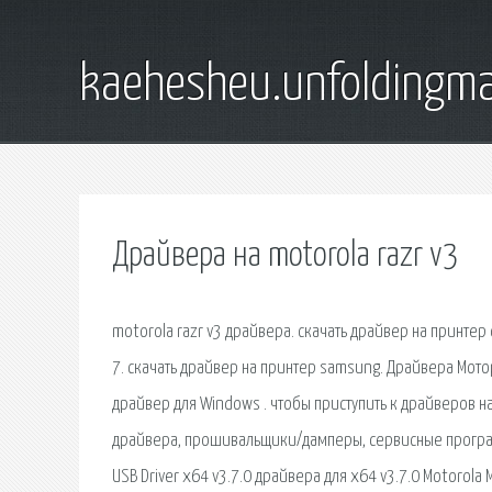
kaehesheu.unfoldingma
Драйвера на motorola razr v3
motorola razr v3 драйвера. скачать драйвер на принтер
7. скачать драйвер на принтер samsung. Драйвера Мотор
драйвер для Windows . чтобы приступить к драйверов на 
драйвера, прошивальщики/дамперы, сервисные програ
USB Driver x64 v3.7.0 драйвера для х64 v3.7.0 Motorola M