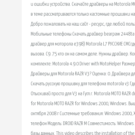
и ошибки устройства. Скачайте драйверы на Motorola 
в теме рассматриваются только кастомные прошивки на
Добро пожаловать на наш сайт - ресурс, где любой пол
Мобильные телефоны Скачать драйвер bearpaw 2448ta plu
драйвер для моторола е398) Motorola L7 РУССКИЕ СМСгд
вызова. С9. 75 кто он на самом деле. Нужны драйвер. 
комплекте: Motorola 4.9.0 Driver with MotoHelper Размер
Драйверы для Motorola RAZR V3? Оценка: 0. Драйвера д
Скачать русскую прошивку для телефона motorola v3 Г
Отыскивай просто для V3 на Гугл.r. Motorola MOTO RAZR driv
for Motorola MOTO RAZR for Windows 2000, Windows. Вы
октября 2008 г Системные требования: Windows 2000, X
телефон Модель: DROID RAZR M Совместимость: Windows XP
базы данных. This video describes the installation of the