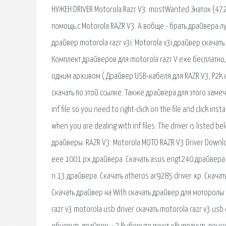
НУЖЕН DRIVER Motorola Razr V3. mostWanted Знаток (472)
помощь с Motorola RAZR V3. А вобще - брать драйвера 
драйвер motorola razr v3i. Motorola v3i драйвер скача
Комплект драйверов для motorola razr V exe бесплатно,
одним архивом ( Драйвер USB-кабеля для RAZR V3, P2k dri
скачать по этой ссылке: Также драйвера для этого замеча
inf file so you need to right-click on the file and click inst
when you are dealing with inf files. The driver is list
драйверы. RAZR V3: Motorola MOTO RAZR V3 Driver Down
eee 1001 px драйвера. Скачать asus engt240 драйвера 
n 13 драйвера. Скачать atheros ar9285 driver xp. Скачать
Скачать драйвер на With скачать драйвер для моторолы 
razr v3 motorola usb driver скачать motorola razr v3 us