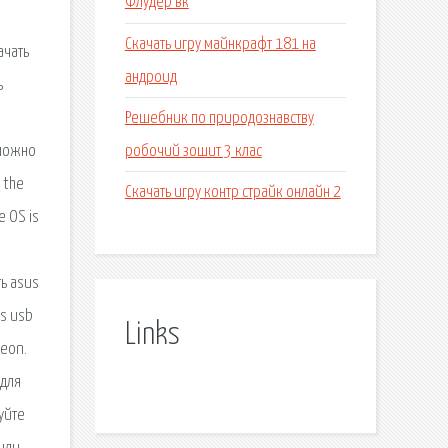
Флудер вк
а
Скачать игру майнкрафт 181 на
ачать
андроид
ь
Решебник по природознавству
в
робочий зошит 3 клас
 можно
 the
Скачать игру контр страйк онлайн 2
he OS is
ь asus
us usb
Links
deon.
 для
буйте