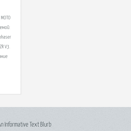
a MOTO
лемой:
phaser
ZR V3.
ание
n Informative Text Blurb