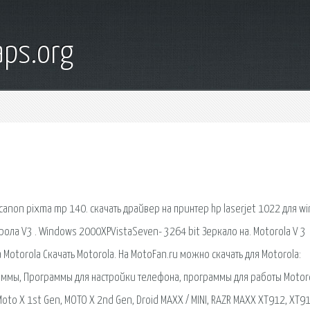
ps.org
 canon pixma mp 140. скачать драйвер на принтер hp laserjet 1022 для w
ола V3 . Windows 2000XPVistaSeven- 3264 bit Зеркало на. Motorola V 3
Motorola Скачать Motorola. На MotoFan.ru можно скачать для Motorola:
ммы, Программы для настройки телефона, программы для работы Motor
oto X 1st Gen, MOTO X 2nd Gen, Droid MAXX / MINI, RAZR MAXX XT912, XT910