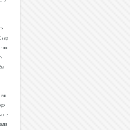
(или
ce
айвер
латно
ть
Вы
чать
бря
жмите
ладки