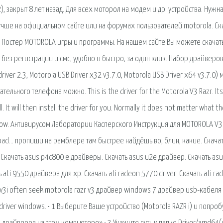
, закрыт 8 лет назад. Для всех моторол на модем и др. устройства. Нужн
лучше на официальном сайте или на форумах пользователей motorola. Ск
ть. Постер MOTOROLA игры и программы. На нашем сайте Вы можете скачат
 без регистрации и смс, удобно и быстро, за один клик. Набор драйверо
ver 2.3, Motorola USB Driver x32 v3.7.0, Motorola USB Driver x64 v3.7.0)
тельного телефона можно. This is the driver for the Motorola V3 Razr. Its
all. It will then install the driver for you. Normally it does not matter what t
ed below. Антивирусом Лаборатории Касперского Инструкция для MOTOROLA V3
load… пропиши на рамблере там быстрее найдёшь во, блин, какие. Скачат
Скачать asus p4c800 e драйверы. Скачать asus u2e драйвер. Скачать as
 ati 9550 драйвера для xp. Скачать ati radeon 5770 driver. Скачать ati ra
v3i often seek motorola razr v3 драйвер windows 7 драйвер usb-кабеля
b driver windows. • 1.Выберите Ваше устройство (Motorola RAZR i) и попро