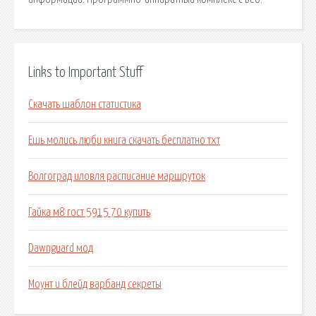
Links to Important Stuff
Скачать шаблон статистика
Ешь молись люби книга скачать бесплатно тхт
Волгоград иловля расписание маршруток
Гайка м8 гост 5915 70 купить
Dawnguard мод
Моунт и блейд варбанд секреты