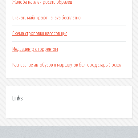
Жалоба на электросети образец
Скачать майнкрафт на java бесплатно
Схема строповки насосов цнс
Медиацентр с торрентом
Расписание автобусов и маршруток белгород старый оскол
Links