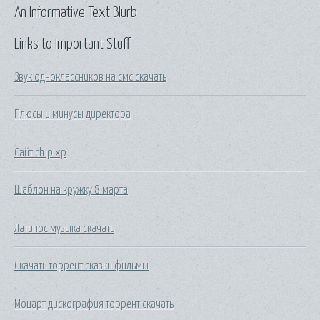
An Informative Text Blurb
Links to Important Stuff
Звук одноклассников на смс скачать
Плюсы и минусы директора
Сайт chip xp
Шаблон на кружку 8 марта
Латинос музыка скачать
Скачать торрент сказки фильмы
Моцарт дискография торрент скачать