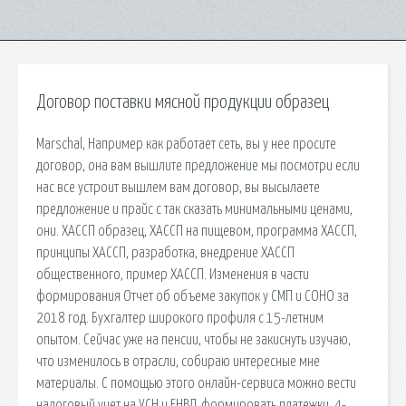
Договор поставки мясной продукции образец
Marschal, Например как работает сеть, вы у нее просите
договор, она вам вышлите предложение мы посмотри если
нас все устроит вышлем вам договор, вы высылаете
предложение и прайс с так сказать минимальными ценами,
они. ХАССП образец, ХАССП на пищевом, программа ХАССП,
принципы ХАССП, разработка, внедрение ХАССП
общественного, пример ХАССП. Изменения в части
формирования Отчет об объеме закупок у СМП и СОНО за
2018 год. Бухгалтер широкого профиля с 15-летним
опытом. Сейчас уже на пенсии, чтобы не закиснуть изучаю,
что изменилось в отрасли, собираю интересные мне
материалы. С помощью этого онлайн-сервиса можно вести
налоговый учет на УСН и ЕНВД, формировать платежки, 4-