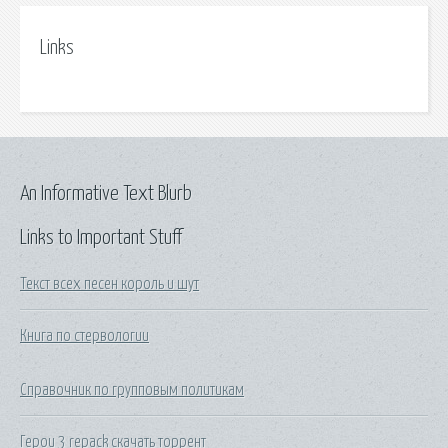
Links
An Informative Text Blurb
Links to Important Stuff
Текст всех песен король и шут
Книга по стервологии
Справочник по групповым политикам
Герои 3 repack скачать торрент