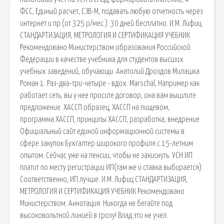
ФСС, Единый расчет, СЗВ-М, подавать любую отчетность через
интернет и пр.(от 325 р/мес.). 30 дней бесплатно. И.М. Лифиц
СТАНДАРТИЗАЦИЯ, МЕТРОЛОГИЯ И СЕРТИФИКАЦИЯ УЧЕБНИК
Рекомендовано Министерством образования Российской
Федерации в качестве учебника для студентов высших
учебных заведений, обучающи. Анатолий Дроздов Милашка
Роман 1. Раз-два-три-четыре - вдох. Marschal, Например как
работает сеть, вы у нее просите договор, она вам вышлите
предложение. ХАССП образец, ХАССП на пищевом,
программа ХАССП, принципы ХАССП, разработка, внедрение.
Официальный сайт единой информационной системы в
сфере закупок Бухгалтер широкого профиля с 15-летним
опытом. Сейчас уже на пенсии, чтобы не закиснуть. УСН ИП
платит по месту регистрации ИП(там же и ставка выбирается).
Соответственно, ИП лучше. И.М. Лифиц СТАНДАРТИЗАЦИЯ,
МЕТРОЛОГИЯ И СЕРТИФИКАЦИЯ УЧЕБНИК Рекомендовано
Министерством. Аннотация: Никогда не бегайте под
высоковольтной линией в грозу! Влад это не учел.