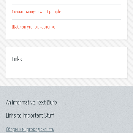
Скачать минус sweet people
Шаблон утенок картинки
Links
An Informative Text Blurb
Links to Important Stuff
Сборник миргород скачать