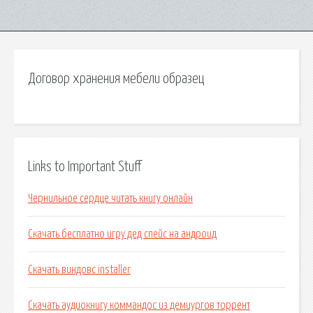
Договор хранения мебели образец
Links to Important Stuff
Чернильное сердце читать книгу онлайн
Скачать бесплатно игру дед спейс на андроид
Скачать виндовс installer
Скачать аудиокнигу коммандос из демиургов торрент