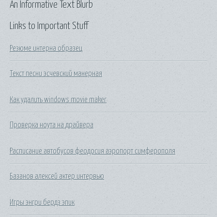
An Informative Text Blurb
Links to Important Stuff
Резюме интерна образец
Текст песни эсчевский манерная
Как удалить windows movie maker
Проверка ноута на драйвера
Расписание автобусов феодосия аэропорт симферополя
Базанов алексей актер интервью
Игры энгри бердз эпик