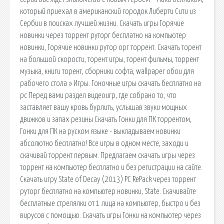
который приехал в американский городок Либерти Сити из
Сербии в поисках лучшей жизни. Скачать игры Горячие
новинки через торрент руторг бесплатно на компьютер
новинки, Горячие новинки рутор орг торрент. Скачать торент
на большой скорости, торент игры, торент фильмы, торрент
музыка, книги торент, сборники софта, wallpaper обои для
рабочего стола » Игры. Гоночные игры скачать бесплатно на
pc Перед вами раздел видеоигр, где собрано то, что
заставляет вашу кровь бурлить, услышав звуки мощных
движков и запах резины Скачать Гонки для ПК торрентом,
Гонки для ПК на руском языке - выкладываем новинки
абсолютно бесплатно! Все игры в одном месте, заходи и
скачивай торрент первым. Предлагаем скачать игры через
торрент на компьютер бесплатно и без регистрации на сайте.
Скачать игру State of Decay (2013) PC RePack через торрент
руторг бесплатно на компьютер новинки, State. Скачивайте
бесплатные стрелялки от 1 лица на компьютер, быстро и без
вирусов с помощью. Скачать игры Гонки на компьютер через