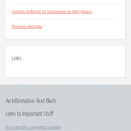
Скачать реферат по экономике на тему деньги
Кролики аккорды
Links
An Informative Text Blurb
Links to Important Stuff
Игра автобус симулятор онлайн