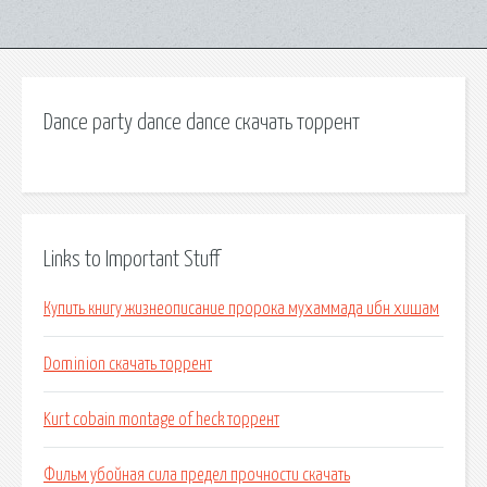
Dance party dance dance скачать торрент
Links to Important Stuff
Купить книгу жизнеописание пророка мухаммада ибн хишам
Dominion скачать торрент
Kurt cobain montage of heck торрент
Фильм убойная сила предел прочности скачать