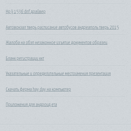
Hp lj 1536 dnf драйвер
Автовокзал тверь расписание автобусов андреаполь тверь 2015
Жалоба на обэп незаконное изъятие документов образец
Бланк регистрации ккт
Указательные и определительные местоимения презентация
Скачать ферма hay day на компьютер
Приложения для андроид ета