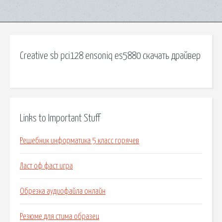
Creative sb pci128 ensoniq es5880 скачать драйвер
Links to Important Stuff
Решебник информатика 5 класс горячев
Ласт оф фаст игра
Обрезка аудиофайла онлайн
Резюме для стима образец