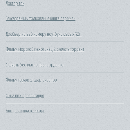
Доктор ток
Гексаграммы толкование книга перемен
Драйвер на веб камеру ноутбука asus x52n
Фильм морской пехотинец 2 скачать торрент
Скачать бесплатно песни эрденко
Фильм гараж эльдар рязанов
Окна пвх презентация
Актер клюква в сахаре