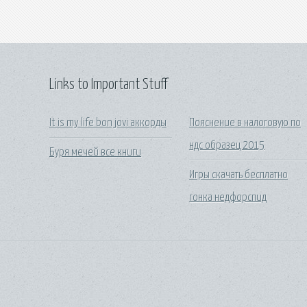
Links to Important Stuff
It is my life bon jovi аккорды
Пояснение в налоговую по
ндс образец 2015
Буря мечей все книги
Игры скачать бесплатно
гонка недфорспид