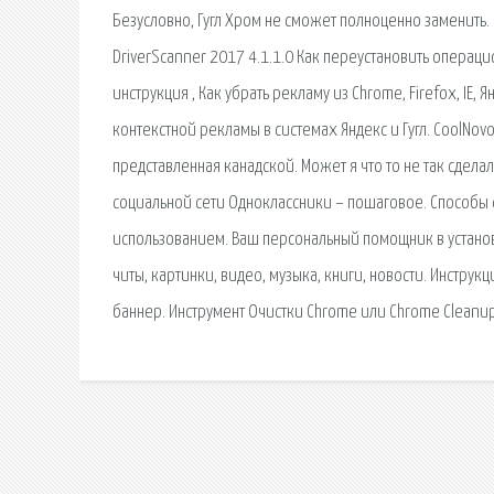
Безусловно, Гугл Хром не сможет полноценно заменить.
DriverScanner 2017 4.1.1.0 Как переустановить операц
инструкция , Как убрать рекламу из Chrome, Firefox, I
контекстной рекламы в системах Яндекс и Гугл. CoolNov
представленная канадской. Может я что то не так сдела
социальной сети Одноклассники – пошаговое. Способы с
использованием. Ваш персональный помощник в установке
читы, картинки, видео, музыка, книги, новости. Инструк
баннер. Инструмент Очистки Chrome или Chrome Cleanup