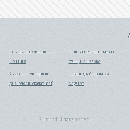
A
Скачать книгу чувственная
Расписание электричек по
женщина
станции пикалево
Агаджанян учебник по
Скачать драйвер на ssd
физиологии скачать pdf
kingston
© Untitled. All rights reserved.