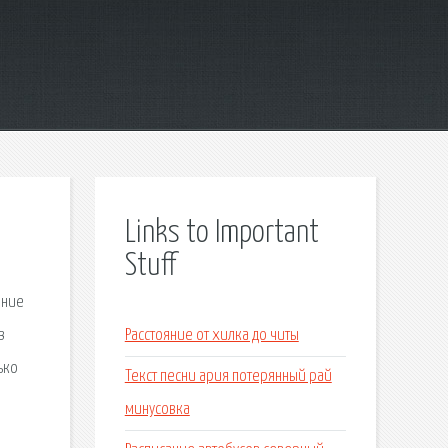
Links to Important
Stuff
ение
в
Расстояние от хилка до читы
ько
Текст песни ария потерянный рай
минусовка