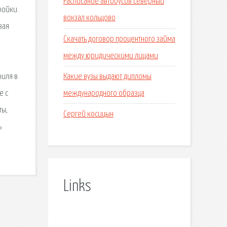
Расписание автобусов северный
ройки.
вокзал кольцово
вая
Скачать договор процентного займа
между юридическими лицами
Какие вузы выдают дипломы
филя в
международного образца
е с
ты,
Сергей косицын
ь
Links