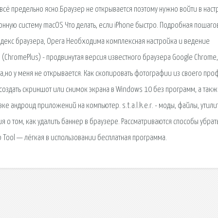
 всё предельно ясно.Браузер не открывается поэтому нужно войти в наст
ионную систему macOS Что делать, если iPhone быстро. Подробная пошаго
E, Яндекс браузера, Opera Необходима комплексная настройка и ведение
o (ChromePlus) - продвинутая версия известного браузера Google Chrome,
ла,но у меня не открывается. Как скопировать фотографии из своего про
оздать скриншот или снимок экрана в Windows 10 без программ, а такж
 андроид приложений на компьютер. s.t.a.l.k.e.r. - моды, файлы, утили
ция о том, как удалить баннер в браузере. Рассматриваются способы убрат
 Tool — лёгкая в использовании бесплатная программа.