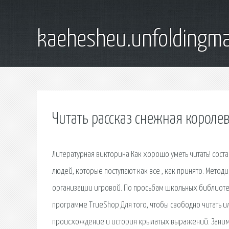
kaehesheu.unfoldingma
Читать рассказ снежная короле
Литературная викторина Как хорошо уметь читать! сос
людей, которые поступают как все , как принято. Мето
организации игровой. По просьбам школьных библиоте
программе TrueShop Для того, чтобы свободно читать и
происхождение и история крылатых выражений. Занимат