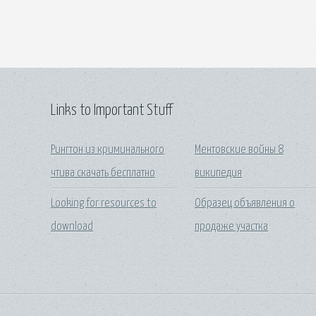
Links to Important Stuff
Рингтон из криминального
Ментовские войны 8
чтива скачать бесплатно
википедия
Looking for resources to
Образец объявления о
download
продаже участка