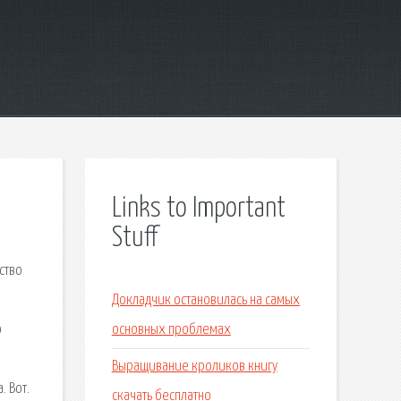
Links to Important
Stuff
ство
Докладчик остановилась на самых
о
основных проблемах
Выращивание кроликов книгу
 Вот.
скачать бесплатно