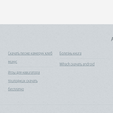
A
Скачать песню камерун хлеб
Болезнь книга
минус
Wihack скачать android
Игры для навигатора
трилоджик скачать
бесплатно