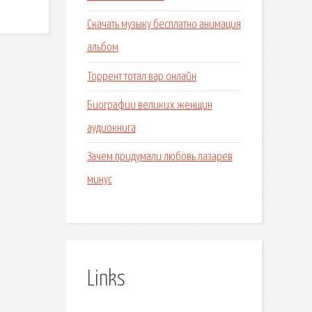
Скачать музыку бесплатно анимация
альбом
Торрент тотал вар онлайн
Биографии великих женщин
аудиокнига
Зачем придумали любовь лазарев
минус
Links