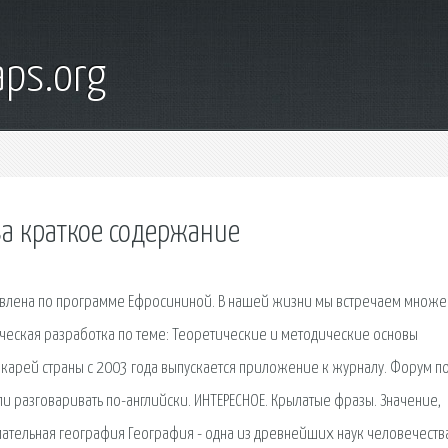
ps.org
ва краткое содержание
тавлена по программе Ефросининой. В нашей жизни мы встречаем множе
дическая разработка по теме: Теоретические и методические основы
карей страны с 2003 года выпускается приложение к журналу. Форум п
ли разговаривать по-английски. ИНТЕРЕСНОЕ. Крылатые фразы. Значение,
ельная география География - одна из древнейших наук человечества.