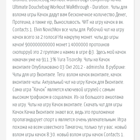
Ultimate Douchebag Workout Walkthrough - Duration:. Читы для
взлома игры Качок дадут вам бесконечное количество Денег,
Протеина, а также vip, Выносливость. ЧИТ на игру качок в вк.
Contacts 1. Elvin Novichkov все читы для. Рабочий чит на игру
качок всего за 2 голоса! На накрутку монет. читы до игры
качок! 900000000000 монет 14000000 протоинов
скопирруй это 2 группам и нажми в игре ф3. Здесь мой качок
накачан уже на 911.3% Yura Tisovsky. Читы на Качок
вконтакте Опубликовано 03 Окт 2012 - adminsha. В рубрике:
Читы для игр Вконтакте. Теги: взлом качок вконтакте, качок
вконтакте читы. Актуальный чит на игру Качок для Вконтакте.
Сама игра "Качок" является ключевой игрулей с самым
высоким трафиком в социалках. Из-за большого ажиотажа
на игру. Читы на игру Качок вконтакте. Скачать чит для игры
Качок Качка Вконтакте знают все, ведь это приложение
пропагандирует спорт и является очень увлекательным. Игра
похожа на всем известного Тамагочи, только тут у вас. новый
взлом игры качок 8:30. новый взлом игры качок Contacts 1.