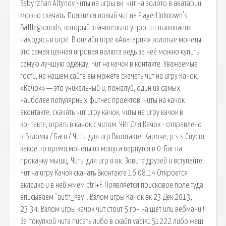
Sabyrzhan Altynov Читы на игры вк. чит на золото в аватарии
можно скачать. Появился новый чит на PlayerUnknown's
Battlegrounds, который значительно упростит выживания
находясь в игре. В онлайн игре «Аватария» золотые монеты
это самая ценная игровая валюта ведь за неё можно купить
самую лучшую одежду, Чит на качок в контакте. Уважаемые
гости, на нашем сайте вы можете скачать чит на игру Качок.
«Качок» — это уникальный и, пожалуй, один из самых
наиболее популярных фитнес проектов. читы на качок
вконтакте, скачать чит игру качок, читы на игру качок в
контакте, играть в качок с читом. ЧИт Для Качок - отправлено
в Взломы / Баги / Читы для игр Вконтакте: Кароче, p.s.s.Спустя
какое-то время,монеты из минуса вернутся в 0. Баг на
прокачку мышц. Читы для игр в вк. Зовите друзей и вступайте.
Чит на игру Качок скачать Вконтакте 16.08.14 Откроется
вкладка и в ней жмем ctrl+F. Появляется поисковое поле туда
вписываем "auth_key". Взлом игры Качок вк 23 Дек 2013,
23:34: Взлом игры качок чит стоит 5 грн на шёт или вебмани!!!
За покупкой чита писать либо в скайп vadik151222 либо жеш