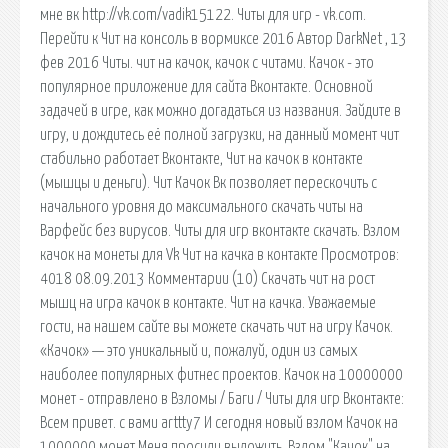
мне вк http://vk.com/vadik15122. Читы для игр - vk.com.
Перейти к Чит на консоль в вормиксе 2016 Автор DarkNet , 13
фев 2016 Читы. чит на качок, качок с читами. Качок - это
популярное приложение для сайта Вконтакте. Основной
задачей в игре, как можно догадаться из названия. Зайдите в
игру, и дождитесь её полной загрузки, на данный момент чит
стабильно работает Вконтакте, Чит на качок в контакте
(мышцы и деньги). Чит Качок Вк позволяет перескочить с
начального уровня до максимального cкачать читы на
Варфейс без вирусов. Читы для игр вконтакте скачать. Взлом
качок на монеты для Vk Чит на качка в контакте Просмотров:
4018 08.09.2013 Комментарии (10) Скачать чит на рост
мышц на игра качoк в контакте. Чит на качка. Уважаемые
гости, на нашем сайте вы можете скачать чит на игру Качок.
«Качок» — это уникальный и, пожалуй, один из самых
наиболее популярных фитнес проектов. Качок на 10000000
монет - отправлено в Взломы / Баги / Читы для игр Вконтакте:
Всем привет. с вами arttty7 И сегодня новый взлом Качок на
1000000 монет Меня просили выложить. Взлом "Качок" на