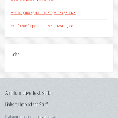
Руководство администратора баз данных
Кузей гюней презентация фильма видео
Links
An Informative Text Blurb
Links to Important Stuff
Шаблон делового письма скачать