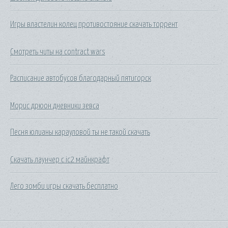
Игры властелин колец противостояние скачать торрент
Смотреть читы на contract wars
Расписание автобусов благодарный пятигорск
Морис дрюон дневники зевса
Песня юлианы карауловой ты не такой скачать
Скачать лаунчер с ic2 майнкрафт
Лего зомби игры скачать бесплатно