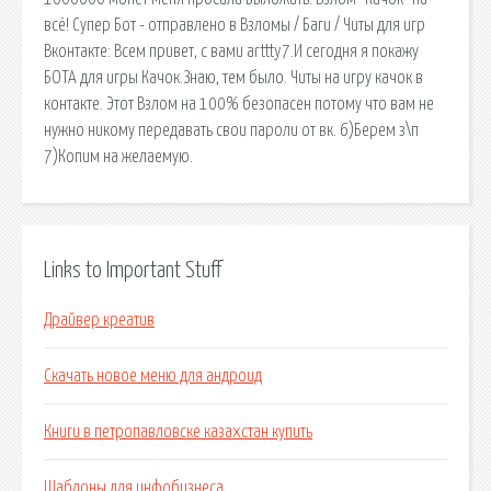
всё! Супер Бот - отправлено в Взломы / Баги / Читы для игр
Вконтакте: Всем привет, с вами arttty7.И сегодня я покажу
БОТА для игры Качок.Знаю, тем было. Читы на игру качок в
контакте. Этот Взлом на 100% безопасен потому что вам не
нужно никому передавать свои пароли от вк. 6)Берем з\п
7)Копим на желаемую.
Links to Important Stuff
Драйвер креатив
Скачать новое меню для андроид
Книги в петропавловске казахстан купить
Шаблоны для инфобизнеса