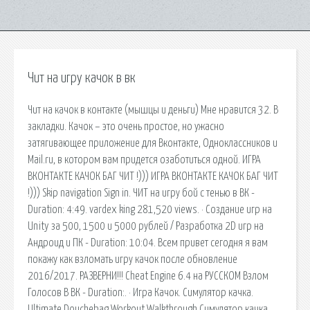
Чит на игру качок в вк
Чит на качок в контакте (мышцы и деньги) Мне нравится 32. В
закладки. Качок – это очень простое, но ужасно
затягивающее приложение для Вконтакте, Одноклассников и
Mail.ru, в котором вам придется озаботиться одной. ИГРА
ВКОНТАКТЕ КАЧОК БАГ ЧИТ !))) ИГРА ВКОНТАКТЕ КАЧОК БАГ ЧИТ
!))) Skip navigation Sign in. ЧИТ на игру бой с тенью в ВК -
Duration: 4:49. vardex king 281,520 views. · Создание игр на
Unity за 500, 1500 и 5000 рублей / Разработка 2D игр на
Андроид и ПК - Duration: 10:04. Всем привет сегодня я вам
покажу как взломать игру качок после обновление
2016/2017. РАЗВЕРНИ!!! Cheat Engine 6.4 на РУССКОМ Взлом
Голосов В ВК - Duration:. · Игра Качок. Симулятор качка.
Ultimate Douchebag Workout Walkthrough Симулятор качка.