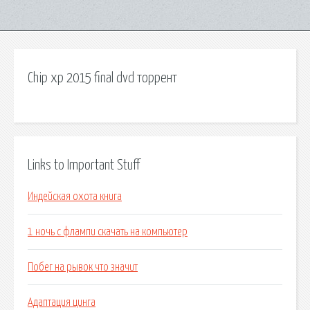
Chip xp 2015 final dvd торрент
Links to Important Stuff
Индейская охота книга
1 ночь с флампи скачать на компьютер
Побег на рывок что значит
Адаптация цинга