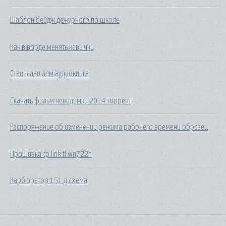
Шаблон бейдж дежурного по школе
Как в ворде менять кавычки
Станислав лем аудиокнига
Скачать фильм невидимки 2014 торрент
Распоряжение об изменении режима рабочего времени образец
Прошивка tp link tl wn722n
Карбюратор 151 д схема