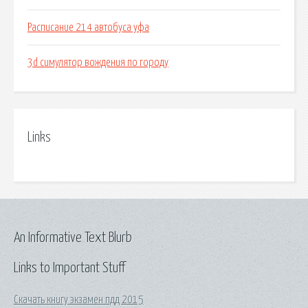
Расписание 214 автобуса уфа
3d симулятор вождения по городу
Links
An Informative Text Blurb
Links to Important Stuff
Скачать книгу экзамен пдд 2015