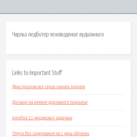
Чарльз ледбитер ясновидение аудиокнига
Links to Important Stuff
Дени призрак все серии скачать торрент
Договор на ремонт дорожного покрытия
Алгебра 11 мордкович задачник
Отпуск без содержания на 1 день образец