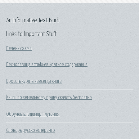
An Informative Text Blurb
Links to Important Stuff
Печень схема
Песнопевица астафьев краткое содержание
Бросить курить навсегда книга
Книги по земельному праву скачать бесплатно
Обручев владимир плутония
Словарь русско эсперанто