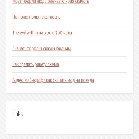
Моуэт фарли люди оленьего края скачать
По полю полю текст песни
The evil within на xbox 360 читы
Скачать торрент сказки фильмы
Как сделать ракету схема
Видео майнкрафт как скачать мод на поезда
Links