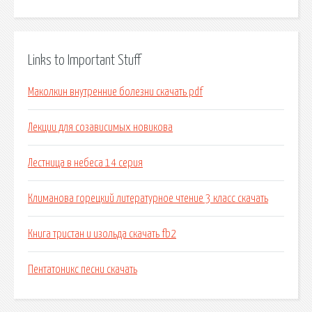
Links to Important Stuff
Маколкин внутренние болезни скачать pdf
Лекции для созависимых новикова
Лестница в небеса 14 серия
Климанова горецкий литературное чтение 3 класс скачать
Книга тристан и изольда скачать fb2
Пентатоникс песни скачать