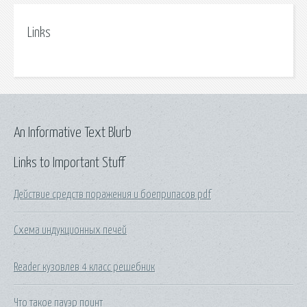
Links
An Informative Text Blurb
Links to Important Stuff
Действие средств поражения и боеприпасов pdf
Схема индукционных печей
Reader кузовлев 4 класс решебник
Что такое пауэр поинт