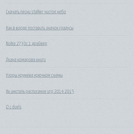
Скачать песни stalker чистое небо
Как в ворде поставить значок градусы
Nokia 2730c 1 драйвер
Диана комарова книги
Узоры кружева крючком схемы
Хк ижсталь расписание игр 2014 2015
O c duels