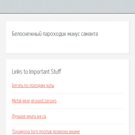
Белоснежный пароходик минус саманта
Links to Important Stuff
Бегать по поездам читы
Metal gear ground zeroes
Лучшие книги на си
Торадора тигр против дракона аниме