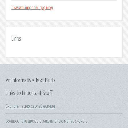
Скачать imperial rpg мод
Links
An Informative Text Blurb
Links to Important Stuff
Скачать песню сергей есенин
Волшебники двора а закаты алые минус скачать