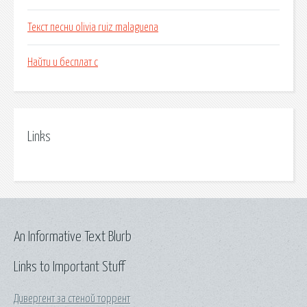
Текст песни olivia ruiz malaguena
Найти и бесплат с
Links
An Informative Text Blurb
Links to Important Stuff
Дивергент за стеной торрент