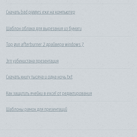
Скачать bad piggies exe на компьютер
Шаблон облака для вырезания из бумаги
Top gun afterburner 2 драйвера windows 7
Эгп узбекистана презентация
Скачать книгу тысяча и одна ночь txt
Как защитить ячейки в excel от редактирования
Шаблоны рамок для презентаций