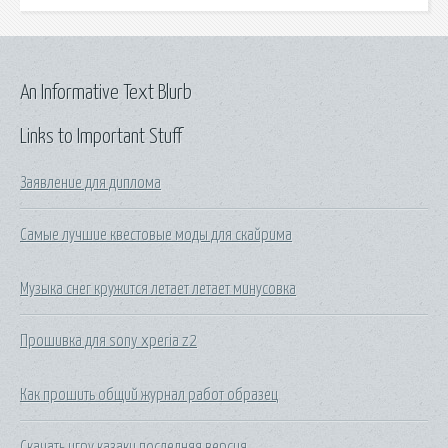
An Informative Text Blurb
Links to Important Stuff
Заявление для диплома
Самые лучшие квестовые моды для скайрима
Музыка снег кружится летает летает минусовка
Прошивка для sony xperia z2
Как прошить общий журнал работ образец
Скачать игру казаки последняя версия