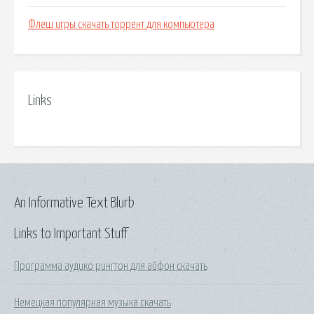
Флеш игры скачать торрент для компьютера
Links
An Informative Text Blurb
Links to Important Stuff
Программа аудико рингтон для айфон скачать
Немецкая популярная музыка скачать