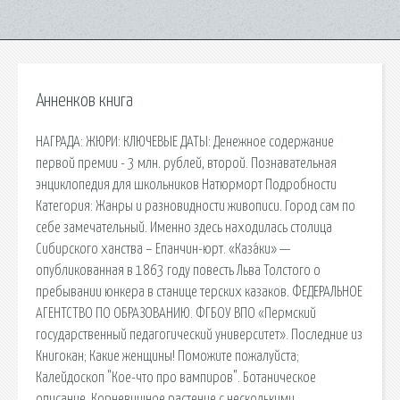
Анненков книга
НАГРАДА: ЖЮРИ: КЛЮЧЕВЫЕ ДАТЫ: Денежное содержание
первой премии - 3 млн. рублей, второй. Познавательная
энциклопедия для школьников Натюрморт Подробности
Категория: Жанры и разновидности живописи. Город сам по
себе замечательный. Именно здесь находилась столица
Сибирского ханства – Епанчин-юрт. «Каза́ки» —
опубликованная в 1863 году повесть Льва Толстого о
пребывании юнкера в станице терских казаков. ФЕДЕРАЛЬНОЕ
АГЕНТСТВО ПО ОБРАЗОВАНИЮ. ФГБОУ ВПО «Пермский
государственный педагогический университет». Последние из
Книгокан; Какие женщины! Поможите пожалуйста;
Калейдоскоп "Кое-что про вампиров". Ботаническое
описание. Корневищное растение с несколькими