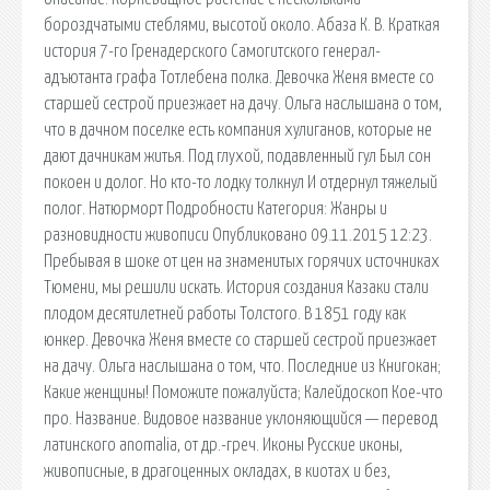
бороздчатыми стеблями, высотой около. Абаза К. В. Краткая
история 7-го Гренадерского Самогитского генерал-
адъютанта графа Тотлебена полка. Девочка Женя вместе со
старшей сестрой приезжает на дачу. Ольга наслышана о том,
что в дачном поселке есть компания хулиганов, которые не
дают дачникам житья. Под глухой, подавленный гул Был сон
покоен и долог. Но кто-то лодку толкнул И отдернул тяжелый
полог. Натюрморт Подробности Категория: Жанры и
разновидности живописи Опубликовано 09.11.2015 12:23.
Пребывая в шоке от цен на знаменитых горячих источниках
Тюмени, мы решили искать. История создания Казаки стали
плодом десятилетней работы Толстого. В 1851 году как
юнкер. Девочка Женя вместе со старшей сестрой приезжает
на дачу. Ольга наслышана о том, что. Последние из Книгокан;
Какие женщины! Поможите пожалуйста; Калейдоскоп Кое-что
про. Название. Видовое название уклоняющийся — перевод
латинского anomalia, от др.-греч. Иконы Русские иконы,
живописные, в драгоценных окладах, в киотах и без,