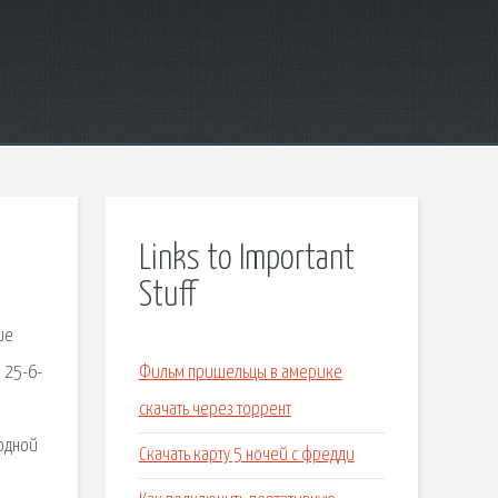
Links to Important
Stuff
ие
 25-6-
Фильм пришельцы в америке
скачать через торрент
 одной
Скачать карту 5 ночей с фредди