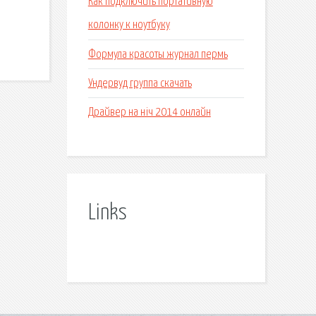
Как подключить портативную
колонку к ноутбуку
Формула красоты журнал пермь
Ундервуд группа скачать
Драйвер на ніч 2014 онлайн
Links