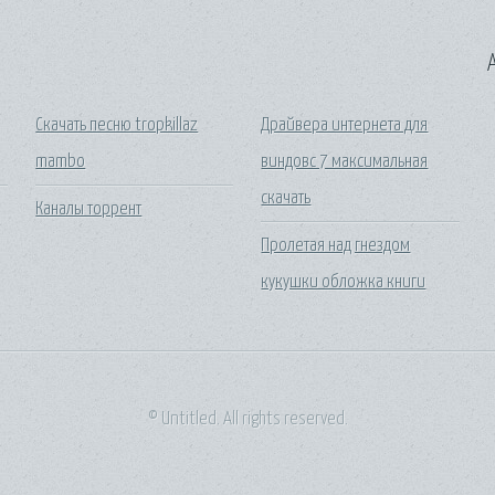
A
Скачать песню tropkillaz
Драйвера интернета для
mambo
виндовс 7 максимальная
скачать
Каналы торрент
Пролетая над гнездом
кукушки обложка книги
© Untitled. All rights reserved.