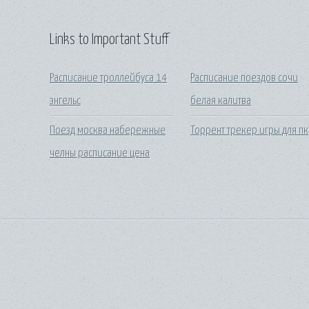
Links to Important Stuff
Расписание троллейбуса 14
Расписание поездов сочи
энгельс
белая калитва
Поезд москва набережные
Торрент трекер игры для пк
челны расписание цена