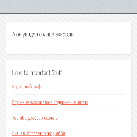
А он увидел солнце аккорды
Links to Important Stuff
Игра зомби кафе
В ту же землю краткое содержание читать
Toshiba драйвер скачать
Скачать бесплатно mp3 абба